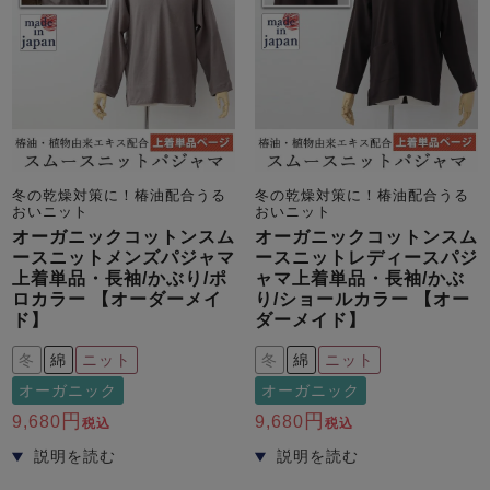
前開き
かぶり
スリーパー
目的別でさがす一覧はこちら
売れ筋ランキング
新着商品
- Item Ranking -
- New Arrival -
上着単品
作務衣
羽織・バスロ
すべての生地一覧はこちら
春
夏
秋
冬
ーブ
ボーイズパジャマ
冬の乾燥対策に！椿油配合うる
冬の乾燥対策に！椿油配合うる
おいニット
おいニット
オーガニックコットンスム
オーガニックコットンスム
ースニットメンズパジャマ
ースニットレディースパジ
ズボン単品
上着単品・長袖/かぶり/ポ
ャマ上着単品・長袖/かぶ
ロカラー 【オーダーメイ
り/ショールカラー 【オー
ド】
ダーメイド】
冬
綿
ニット
冬
綿
ニット
オーガニック
オーガニック
9,680
9,680
税込
税込
ガールズ長袖
ガールズ半袖
ワンピース
春
夏
秋
冬
すべてのキッ