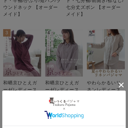
ト・半袖/かぶり/短パン/ラ
ト・七分袖/前開き/襟なし/
ウンドネック 【オーダー
七分丈ズボン 【オーダー
メイド】
メイド】
3
4
5
和晒京ひとえガ
和晒京ひとえガ
やわらかるいリ
ーゼレディース
ーゼレディース
ネンレディース
作務衣 上下セッ
パジャマ 上下セ
パジャマ 上下セ
ト・長袖 【オー
ット・長袖/前開
ット・長袖/前開
ダーメイド】
き/襟あり 【オー
き/襟なし 【オー
ダーメイド】
ダーメイド】