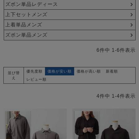
メンズパジャマ
ズボン単品レディース
上着単品
上下セットメンズ
作務衣
胸がすけない
羽織・バスロ
体型別におすすめパジ
年齢別におすすめパジ
ルームウェア
会社概要
お買い物ガイド
安心の日本製
ーブ
ャマ
ャマ
上着単品メンズ
ズボン単品メンズ
サッカー/ちぢみ 楊
ニット/ストレッチ
起毛/フランネル
柳
6
件中
1
-
6
件表示
ズボン単品
SDGsの取り組み
インナーウェア
生活雑貨
カタログギフト
優先度順
価格が安い順
価格が高い順
新着順
並び替
え
レビュー順
春
夏
秋
冬
柄物
4
件中
1
-
4
件表示
長袖
半袖
七分袖
ガールズパジャマ
すべてのメン
ズ
売れ筋ランキング
新着商品
パジャマ
- Item Ranking -
- New Arrival -