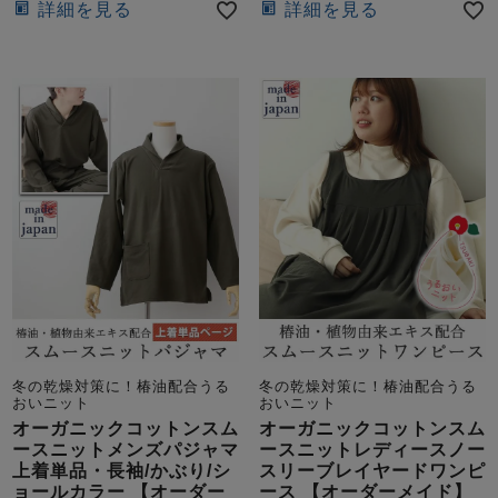
ズ
詳細を見る
詳細を見る
パジャマ
ガールズ前開
ガールズかぶ
ボーイズ長袖
き
り
売れ筋ランキング
新着商品
- Item Ranking -
- New Arrival -
ボーイズ半袖
ボーイズ前開
ボーイズかぶ
き
り
すべての季節のパジャマ一覧はこちら
冬の乾燥対策に！椿油配合うる
冬の乾燥対策に！椿油配合うる
おいニット
おいニット
オーガニックコットンスム
オーガニックコットンスム
ガールズ
上着
ガールズ
ズボ
ボーイズ
上着
ボーイズ
ズボ
ースニットメンズパジャマ
ースニットレディースノー
単品
ン単品
単品
ン単品
上着単品・長袖/かぶり/シ
スリーブレイヤードワンピ
ョールカラー 【オーダー
ース 【オーダーメイド】