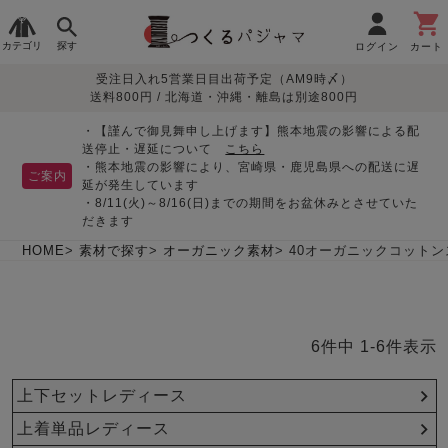
カテゴリ
探す
ログイン
カート
受注日入れ5営業日目出荷予定（AM9時〆）
季節で
生地で
目的別で
デザインで
はじめて
送料800円 / 北海道・沖縄・離島は別途800円
さがす
さがす
さがす
さがす
の方へ
レディースパジャマ
・【謹んで御見舞申し上げます】熊本地震の影響による配
送停止・遅延について
こちら
・熊本地震の影響により、宮崎県・鹿児島県への配送に遅
ご案内
延が発生しています
・8/11(火)～8/16(日)までの期間をお盆休みとさせていた
敏感肌用
入院・介護
つくるパジャマとは
胸が目立たない
夏パジャマ特集
迷ったら、まずはこの
だきます
パジャマ
パジャマ
パジャマ！
綿100%
リネン・麻
シルク/絹
長袖
半袖
七分袖
HOME
素材で探す
オーガニック素材
40オーガニックコット
すべてのレデ
ィース
パジャマ
6
件中
1
-
6
件表示
マタニティ
ペアで
お支払い・送料・配送
返品・交換について
眠れる作務衣特集
よくあるご質問
前開き
かぶり
ワンピース
パジャマ
そろえたい
について
上下セットレディース
オーガニック素材
ガーゼ
サテン織り
春
夏
秋
冬
上着単品レディース