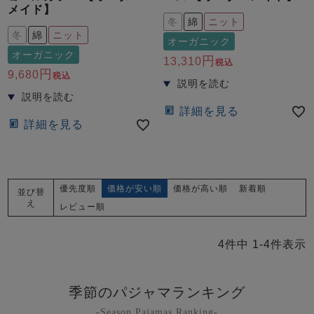
メイド】
冬
綿
ニット
冬
綿
ニット
オーガニック
オーガニック
13,310
税込
9,680
税込
詳細を見る
売れ筋ランキング
新着商品
詳細を見る
- Item Ranking -
- New Arrival -
すべてのデザインのパジャマ一覧はこちら
優先度順
価格が安い順
価格が高い順
新着順
並び替
え
レビュー順
4
件中
1
-
4
件表示
季節のパジャマランキング
-Season Pajamas Ranking-