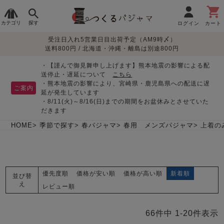
カテゴリ
探す
ログイン
カート
受注日入れ5営業日目出荷予定（AM9時〆）
季節で
生地で
目的別で
デザインで
はじめて
送料800円 / 北海道・沖縄・離島は別途800円
さがす
さがす
さがす
さがす
の方へ
レディースパジャマ
・【謹んで御見舞申し上げます】熊本地震の影響による配
送停止・遅延について
こちら
・熊本地震の影響により、宮崎県・鹿児島県への配送に遅
ご案内
延が発生しています
・8/11(火)～8/16(日)までの期間をお盆休みとさせていた
敏感肌用
入院・介護
つくるパジャマとは
胸が目立たない
夏パジャマ特集
迷ったら、まずはこの
だきます
パジャマ
パジャマ
パジャマ！
綿100%
リネン・麻
シルク/絹
長袖
半袖
七分袖
HOME
季節で探す
春パジャマ
春用 メンズパジャマ
上着の
すべてのレデ
ィース
パジャマ
優先度順
価格が安い順
価格が高い順
新着順
並び替
マタニティ
ペアで
お支払い・送料・配送
返品・交換について
眠れる作務衣特集
よくあるご質問
え
前開き
かぶり
ワンピース
レビュー順
パジャマ
そろえたい
について
オーガニック素材
ガーゼ
サテン織り
春
夏
秋
冬
66
件中
1
-
20
件表示