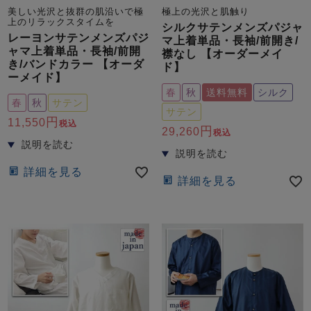
ズ
美しい光沢と抜群の肌沿いで極
極上の光沢と肌触り
パジャマ
上のリラックスタイムを
シルクサテンメンズパジャ
レーヨンサテンメンズパジ
マ上着単品・長袖/前開き/
ャマ上着単品・長袖/前開
襟なし 【オーダーメイ
ガールズ前開
ガールズかぶ
ボーイズ長袖
き/バンドカラー 【オーダ
ド】
き
り
ーメイド】
春
秋
送料無料
シルク
春
秋
サテン
サテン
11,550
税込
売れ筋ランキング
新着商品
29,260
税込
- Item Ranking -
- New Arrival -
ボーイズ半袖
ボーイズ前開
ボーイズかぶ
詳細を見る
き
り
詳細を見る
すべての季節のパジャマ一覧はこちら
ガールズ
上着
ガールズ
ズボ
ボーイズ
上着
ボーイズ
ズボ
単品
ン単品
単品
ン単品