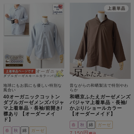
地球にもお肌にも優しい特別な
昔ながらの和晒製法で特別やわ
風合い
らか
40オーガニックコットン
和晒京ふたえガーゼメンズ
ダブルガーゼメンズパジャ
パジャマ上着単品・長袖/
マ上着単品・長袖/前開き/
かぶり/ショールカラー
襟あり 【オーダーメイ
【オーダーメイド】
ド】
春
秋
綿
ガーゼ
春
秋
綿
ガーゼ
7,150
税込