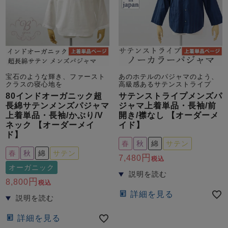
宝石のような輝き、ファースト
あのホテルのパジャマのよう、
クラスの寝心地を
高級感あるサテンストライプ
売れ筋ランキング
新着商品
- Item Ranking -
- New Arrival -
80インドオーガニック超
サテンストライプメンズパ
長綿サテンメンズパジャマ
ジャマ上着単品・長袖/前
上着単品・長袖/かぶり/V
開き/襟なし 【オーダーメ
ネック 【オーダーメイ
イド】
すべてのデザインのパジャマ一覧はこちら
ド】
春
秋
綿
サテン
春
秋
綿
サテン
7,480
税込
オーガニック
8,800
税込
詳細を見る
詳細を見る