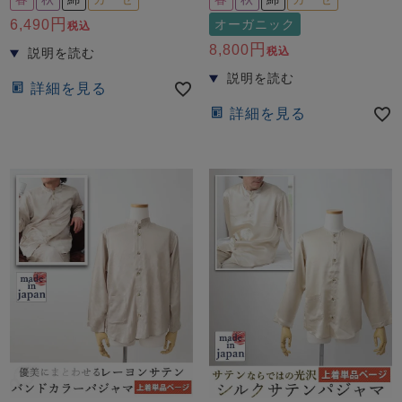
前開き
かぶり
スリーパー
6,490
オーガニック
税込
目的別でさがす一覧はこちら
売れ筋ランキング
新着商品
8,800
税込
- Item Ranking -
- New Arrival -
詳細を見る
上着単品
詳細を見る
作務衣
羽織・バスロ
すべての生地一覧はこちら
春
夏
秋
冬
ーブ
ボーイズパジャマ
ズボン単品
ガールズ長袖
ガールズ半袖
ワンピース
春
夏
秋
冬
すべてのキッ