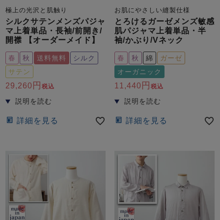
極上の光沢と肌触り
お肌にやさしい縫製仕様
シルクサテンメンズパジャ
とろけるガーゼメンズ敏感
マ上着単品・長袖/前開き/
肌パジャマ上着単品・半
開襟 【オーダーメイド】
袖/かぶり/Vネック
春
秋
送料無料
シルク
春
秋
綿
ガーゼ
サテン
オーガニック
29,260
11,440
税込
税込
詳細を見る
詳細を見る