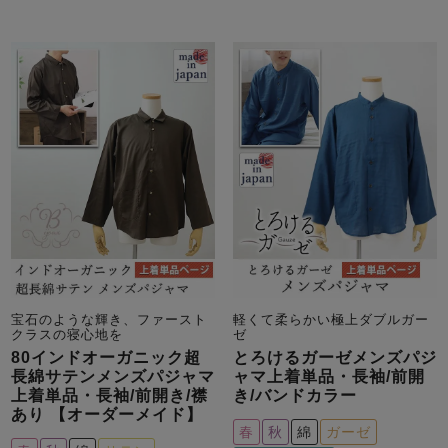
宝石のような輝き、ファースト
軽くて柔らかい極上ダブルガー
クラスの寝心地を
ゼ
80インドオーガニック超
とろけるガーゼメンズパジ
長綿サテンメンズパジャマ
ャマ上着単品・長袖/前開
上着単品・長袖/前開き/襟
き/バンドカラー
あり 【オーダーメイド】
春
秋
綿
ガーゼ