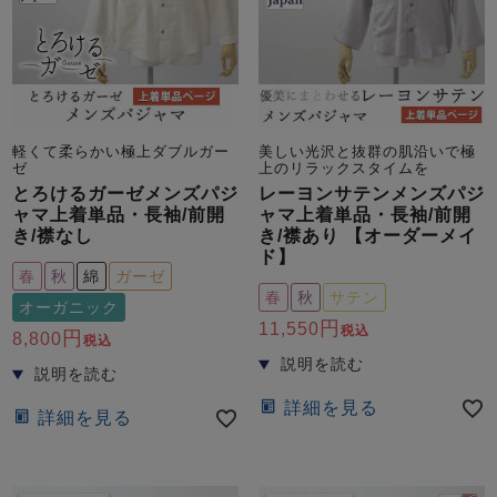
軽くて柔らかい極上ダブルガー
美しい光沢と抜群の肌沿いで極
ゼ
上のリラックスタイムを
とろけるガーゼメンズパジ
レーヨンサテンメンズパジ
ャマ上着単品・長袖/前開
ャマ上着単品・長袖/前開
き/襟なし
き/襟あり 【オーダーメイ
ド】
春
秋
綿
ガーゼ
春
秋
サテン
オーガニック
11,550
税込
8,800
税込
詳細を見る
詳細を見る