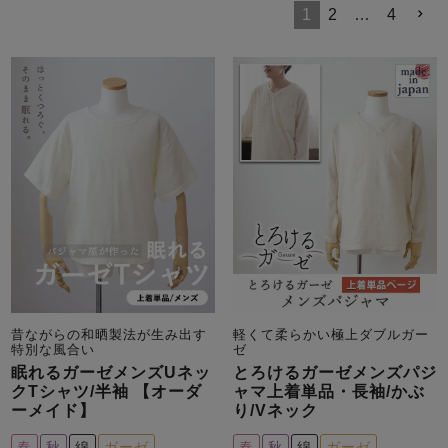
メンズパジャマ
1
2
…
4
上着単品
作務衣
胸がすけない
羽織・バスロ
体型別におすすめパジ
年齢別におすすめパジ
ルームウェア
会社概要
お買い物ガイド
安心の日本製
ーブ
ャマ
ャマ
サッカー/ちぢみ 楊
ニット/ストレッチ
起毛/フランネル
柳
ズボン単品
SDGsの取り組み
インナーウェア
生活雑貨
カタログギフト
春
夏
秋
冬
柄物
長袖
半袖
七分袖
昔ながらの和晒製法が生み出す
軽くて柔らかい極上ダブルガー
ガールズパジャマ
特別な風合い
ゼ
すべてのメン
眠れるガーゼメンズUネッ
とろけるガーゼメンズパジ
ズ
クTシャツ/半袖 【オーダ
ャマ上着単品・長袖/かぶ
売れ筋ランキング
新着商品
パジャマ
ーメイド】
り/Vネック
- Item Ranking -
- New Arrival -
春
秋
綿
ガーゼ
春
秋
綿
ガーゼ