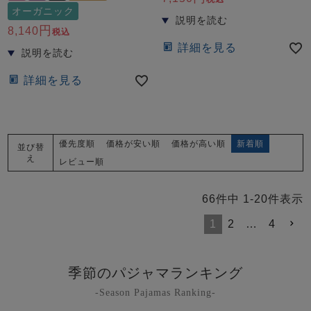
オーガニック
8,140
税込
詳細を見る
詳細を見る
優先度順
価格が安い順
価格が高い順
新着順
並び替
え
レビュー順
66
件中
1
-
20
件表示
1
2
…
4
季節のパジャマランキング
-Season Pajamas Ranking-