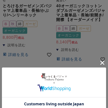
ゼ
風合い
とろけるガーゼメンズパジ
40オーガニックコットン
ャマ上着単品・長袖/かぶ
ダブルガーゼメンズパジャ
り/ヘンリーネック
マ上着単品・長袖/前開き/
開襟 【オーダーメイド】
春
秋
綿
ガーゼ
春
秋
綿
ガーゼ
オーガニック
オーガニック
8,800
税込
8,140
税込
詳細を見る
詳細を見る