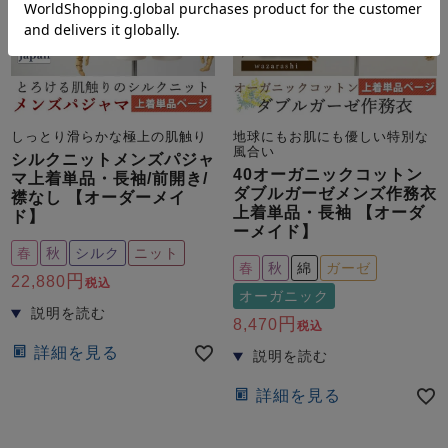
しっとり滑らかな極上の肌触り
地球にもお肌にも優しい特別な
風合い
シルクニットメンズパジャ
40オーガニックコットン
マ上着単品・長袖/前開き/
ダブルガーゼメンズ作務衣
襟なし 【オーダーメイ
上着単品・長袖 【オーダ
ド】
ーメイド】
春
秋
シルク
ニット
春
秋
綿
ガーゼ
22,880
税込
オーガニック
8,470
税込
詳細を見る
詳細を見る