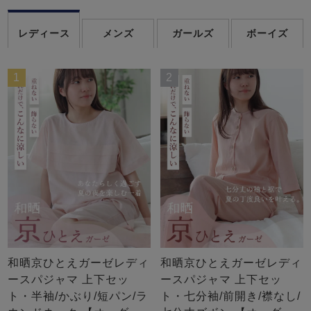
レディース
メンズ
ガールズ
ボーイズ
1
2
和晒京ひとえガーゼレディ
和晒京ひとえガーゼレディ
ースパジャマ 上下セッ
ースパジャマ 上下セッ
ト・半袖/かぶり/短パン/ラ
ト・七分袖/前開き/襟なし/