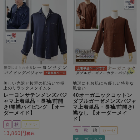
美しい光沢と抜群の肌沿いで極
地球にもお肌にも優しい特別な
上のリラックスタイムを
風合い
レーヨンサテンメンズパジ
40オーガニックコットン
ャマ上着単品・長袖/前開
ダブルガーゼメンズパジャ
き/開襟パイピング 【オー
マ上着単品・長袖/前開き/
ダーメイド】
襟なし 【オーダーメイ
ド】
春
秋
サテン
春
秋
綿
ガーゼ
13,860
税込
オーガニック