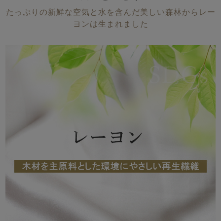
メンズパジャマ
たっぷりの新鮮な空気と水を含んだ美しい森林からレー
上着単品
ヨンは生まれました
作務衣
胸がすけない
羽織・バスロ
体型別におすすめパジ
年齢別におすすめパジ
ルームウェア
会社概要
お買い物ガイド
安心の日本製
ーブ
ャマ
ャマ
サッカー/ちぢみ 楊
ニット/ストレッチ
起毛/フランネル
柳
ズボン単品
SDGsの取り組み
インナーウェア
生活雑貨
カタログギフト
春
夏
秋
冬
柄物
長袖
半袖
七分袖
ガールズパジャマ
すべてのメン
ズ
売れ筋ランキング
新着商品
パジャマ
- Item Ranking -
- New Arrival -