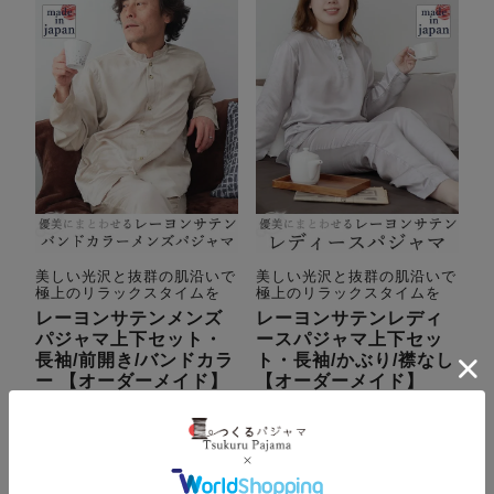
美しい光沢と抜群の肌沿いで
美しい光沢と抜群の肌沿いで
極上のリラックスタイムを
極上のリラックスタイムを
レーヨンサテンメンズ
レーヨンサテンレディ
パジャマ上下セット・
ースパジャマ上下セッ
長袖/前開き/バンドカラ
ト・長袖/かぶり/襟なし
ー 【オーダーメイド】
【オーダーメイド】
春
秋
サテン
春
秋
サテン
17,600
17,600
税込
税込