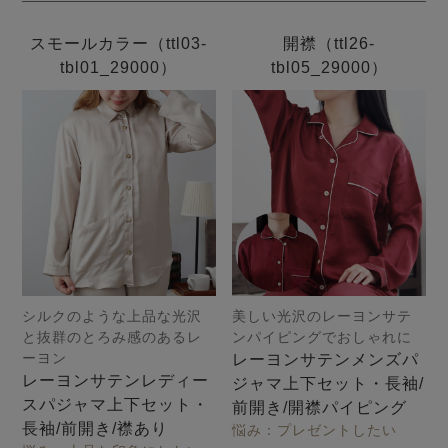
スモールカラー（ttl03-
開襟（ttl26-
tbl01_29000）
tbl05_29000）
シルクのような上品な光沢
美しい光沢のレーヨンサテ
と抜群のとろみ感のあるレ
ンパイピングでおしゃれに
ーヨン
レーヨンサテンメンズパ
レーヨンサテンレディー
ジャマ上下セット・長袖/
スパジャマ上下セット・
前開き/開襟パイピング
長袖/前開き/襟あり
悩み：プレゼントしたい