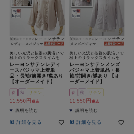
美しい光沢と抜群の肌沿いで
美しい光沢と抜群の肌沿いで
極上のリラックスタイムを
極上のリラックスタイムを
レーヨンサテンレディ
レーヨンサテンメンズ
ースパジャマ上着単
パジャマ上着単品・長
品・長袖/前開き/襟あり
袖/前開き/襟あり 【オ
【オーダーメイド】
ーダーメイド】
春
秋
サテン
春
秋
サテン
11,550
11,550
税込
税込
詳細を見る
詳細を見る