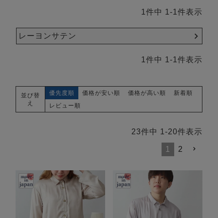
1
件中
1
-
1
件表示
レーヨンサテン
1
件中
1
-
1
件表示
優先度順
価格が安い順
価格が高い順
新着順
並び替
え
レビュー順
23
件中
1
-
20
件表示
1
2