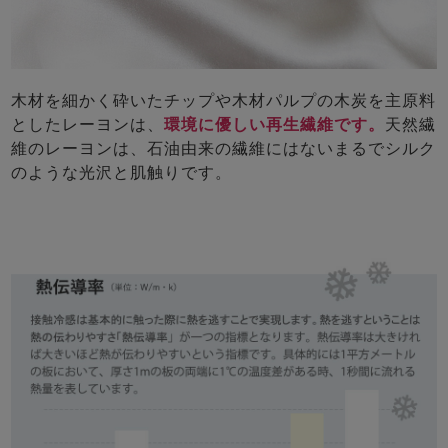
前開き
かぶり
スリーパー
目的別でさがす一覧はこちら
売れ筋ランキング
新着商品
- Item Ranking -
- New Arrival -
木材を細かく砕いたチップや木材パルプの木炭を主原料
上着単品
としたレーヨンは、
環境に優しい再生繊維です。
天然繊
作務衣
羽織・バスロ
すべての生地一覧はこちら
春
夏
秋
冬
維のレーヨンは、石油由来の繊維にはないまるでシルク
ーブ
のような光沢と肌触りです。
ボーイズパジャマ
ズボン単品
ガールズ長袖
ガールズ半袖
ワンピース
春
夏
秋
冬
すべてのキッ