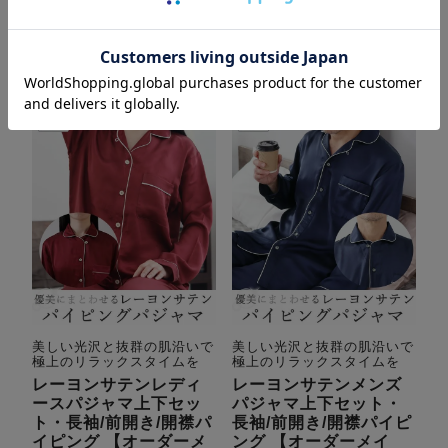
詳細を見る
詳細を見る
美しい光沢と抜群の肌沿いで
美しい光沢と抜群の肌沿いで
極上のリラックスタイムを
極上のリラックスタイムを
レーヨンサテンレディ
レーヨンサテンメンズ
ースパジャマ上下セッ
パジャマ上下セット・
ト・長袖/前開き/開襟パ
長袖/前開き/開襟パイピ
イピング 【オーダーメ
ング 【オーダーメイ