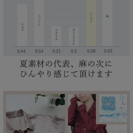
ズ
パジャマ
ガールズ前開
ガールズかぶ
ボーイズ長袖
き
り
売れ筋ランキング
新着商品
- Item Ranking -
- New Arrival -
ボーイズ半袖
ボーイズ前開
ボーイズかぶ
き
り
すべての季節のパジャマ一覧はこちら
ガールズ
上着
ガールズ
ズボ
ボーイズ
上着
ボーイズ
ズボ
単品
ン単品
単品
ン単品