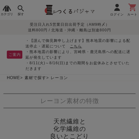
カテゴリ
探す
ログイン
カート
受注日入れ5営業日目出荷予定（AM9時〆）
季節で
生地で
目的別で
デザインで
はじめて
送料800円 / 北海道・沖縄・離島は別途800円
さがす
さがす
さがす
さがす
の方へ
レディースパジャマ
・【謹んで御見舞申し上げます】熊本地震の影響による配
送停止・遅延について
こちら
・熊本地震の影響により、宮崎県・鹿児島県への配送に遅
ご案内
延が発生しています
・8/11(火)～8/16(日)までの期間をお盆休みとさせていた
敏感肌用
入院・介護
つくるパジャマとは
胸が目立たない
夏パジャマ特集
迷ったら、まずはこの
だきます
パジャマ
パジャマ
パジャマ！
綿100%
リネン・麻
シルク/絹
長袖
半袖
七分袖
HOME
素材で探す
レーヨン
すべてのレデ
ィース
レーヨン素材の特徴
パジャマ
マタニティ
ペアで
お支払い・送料・配送
返品・交換について
眠れる作務衣特集
よくあるご質問
前開き
かぶり
ワンピース
パジャマ
そろえたい
について
天然繊維と
オーガニック素材
ガーゼ
サテン織り
化学繊維の
春
夏
秋
冬
良いとこどり