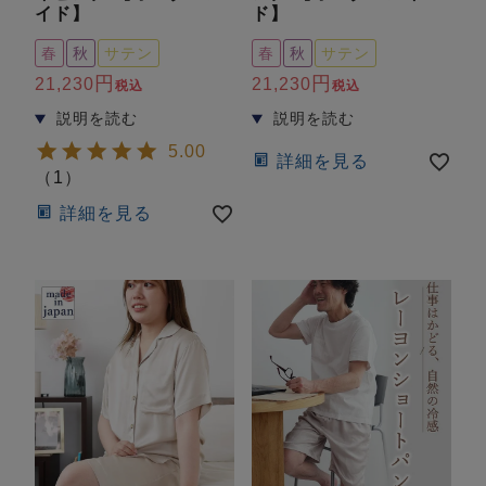
イド】
ド】
春
秋
サテン
春
秋
サテン
21,230
21,230
税込
税込
5.00
詳細を見る
（
1
）
詳細を見る