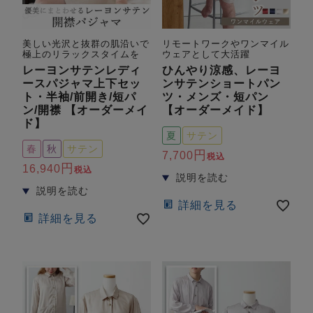
美しい光沢と抜群の肌沿いで
リモートワークやワンマイル
極上のリラックスタイムを
ウェアとして大活躍
レーヨンサテンレディ
ひんやり涼感、レーヨ
ースパジャマ上下セッ
ンサテンショートパン
ト・半袖/前開き/短パ
ツ・メンズ・短パン
ン/開襟 【オーダーメイ
【オーダーメイド】
ド】
夏
サテン
春
秋
サテン
7,700
税込
16,940
税込
詳細を見る
詳細を見る