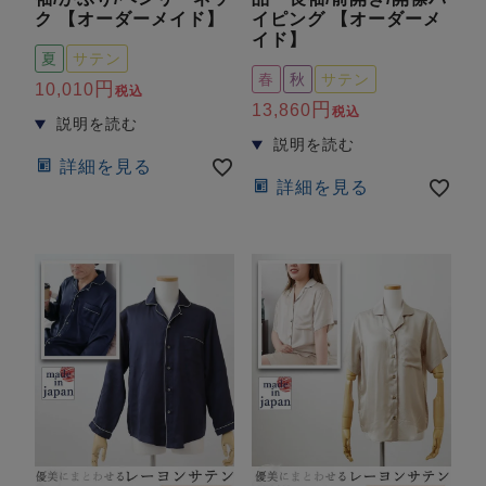
ク 【オーダーメイド】
イピング 【オーダーメ
イド】
夏
サテン
春
秋
サテン
10,010
税込
13,860
税込
詳細を見る
詳細を見る