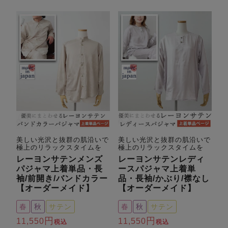
美しい光沢と抜群の肌沿いで
美しい光沢と抜群の肌沿いで
極上のリラックスタイムを
極上のリラックスタイムを
レーヨンサテンメンズ
レーヨンサテンレディ
パジャマ上着単品・長
ースパジャマ上着単
袖/前開き/バンドカラー
品・長袖/かぶり/襟なし
【オーダーメイド】
【オーダーメイド】
春
秋
サテン
春
秋
サテン
11,550
11,550
税込
税込