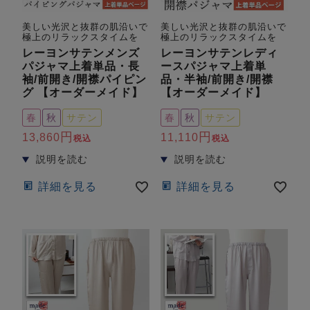
美しい光沢と抜群の肌沿いで
美しい光沢と抜群の肌沿いで
極上のリラックスタイムを
極上のリラックスタイムを
レーヨンサテンメンズ
レーヨンサテンレディ
パジャマ上着単品・長
ースパジャマ上着単
袖/前開き/開襟パイピン
品・半袖/前開き/開襟
グ 【オーダーメイド】
【オーダーメイド】
春
秋
サテン
春
秋
サテン
13,860
11,110
税込
税込
詳細を見る
詳細を見る