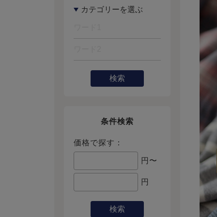
検索
条件検索
価格で探す：
円〜
円
検索