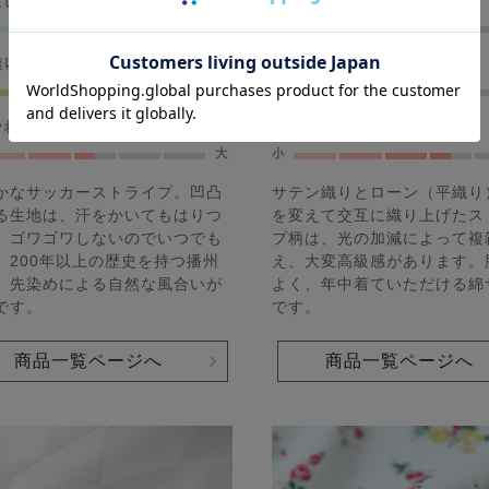
かなサッカーストライプ。凹凸
サテン織りとローン（平織り
る生地は、汗をかいてもはりつ
を変えて交互に織り上げたス
、ゴワゴワしないのでいつでも
プ柄は、光の加減によって複
。200年以上の歴史を持つ播州
え、大変高級感があります。
、先染めによる自然な風合いが
よく、年中着ていただける綿
です。
です。
商品一覧ページへ
商品一覧ページへ