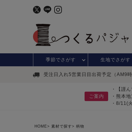
季節で
さがす
生地で
さがす
受注日入れ5営業日目出荷予定（AM9
・【謹ん
ご案内
・熊本地
・8/11
HOME
素材で探す
柄物