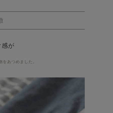
徴
け感が
い
物をあつめました。