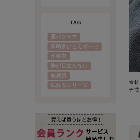
TAG
夏パジャマ
和晒京ひとえガーゼ
作務衣
胸が目立たない
敏感肌
素材
眠れるシリーズ
チ性