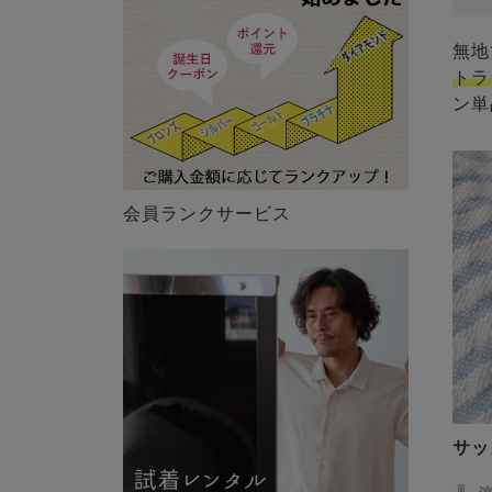
無地
トラ
ン単
会員ランクサービス
サッ