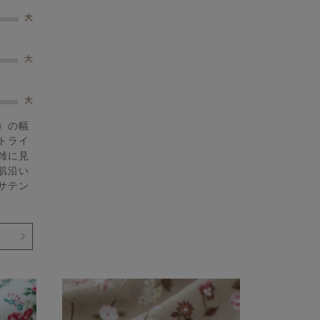
）の幅
トライ
雑に見
肌沿い
サテン