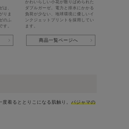
かわいらしい小花が散りばめられた
ゼは、
ダブルガーゼ。電力と排水にかかる
がりま
負荷が少ない、地球環境に優しいイ
ゼのふ
ンクジェットプリントを採用してい
です。
ます。
商品一覧ページへ
一度着るととりこになる肌触り。
パジャマの