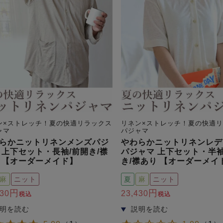
ン×ストレッチ！夏の快適リラックス
リネン×ストレッチ！夏の快適
ャマ
パジャマ
らかニットリネンメンズパジ
やわらかニットリネンレデ
 上下セット・長袖/前開き/襟
パジャマ 上下セット・半袖
 【オーダーメイド】
き/襟あり 【オーダーメイ
麻
ニット
夏
麻
ニット
430
23,430
税込
税込