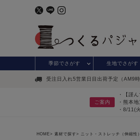
季節で
さがす
生地で
さがす
受注日入れ5営業日目出荷予定（AM9
・【謹ん
ご案内
・熊本地
・8/11
HOME
素材で探す
ニット・ストレッチ（伸縮性