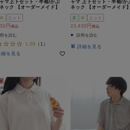
ャマ上下セット・半袖/かぶ
ャマ 上下セット・半袖/かぶ
Vネック 【オーダーメイド】
ネック 【オーダーメイド
麻
ニット
夏
麻
ニット
430
23,430
税込
税込
1.00
（
1
）
詳細を見る
詳細を見る