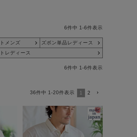
6
件中
1
-
6
件表示
トメンズ
ズボン単品レディース
トレディース
6
件中
1
-
6
件表示
36
件中
1
-
20
件表示
1
2