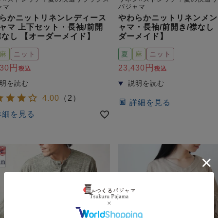
ャマ
パジャマ
らかニットリネンレディース
やわらかニットリネンメン
ャマ 上下セット・長袖/前開
ャマ・長袖/前開き/襟なし
襟なし 【オーダーメイド】
ダーメイド】
麻
ニット
夏
麻
ニット
430
23,430
税込
税込
4.00
（
2
）
詳細を見る
詳細を見る