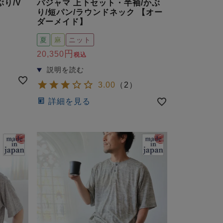
り/V
パジャマ 上下セット・半袖/かぶ
】
り/短パン/ラウンドネック 【オー
ダーメイド】
夏
麻
ニット
20,350
税込
3.00
（
2
）
詳細を見る