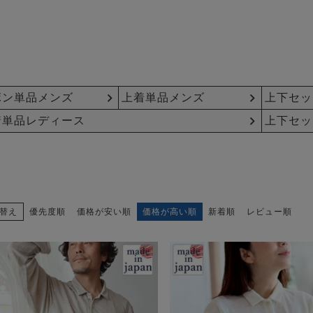
ボン単品メンズ
上着単品メンズ
上下セッ
着単品レディース
上下セッ
替え
優先度順
価格が安い順
価格が高い順
新着順
レビュー順