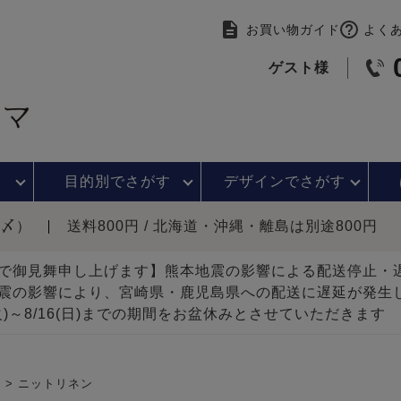
お買い物ガイド
よく
ゲスト様
目的別で
さがす
デザインで
さがす
時〆）
送料800円 / 北海道・沖縄・離島は別途800円
で御見舞申し上げます】熊本地震の影響による配送停止
震の影響により、宮崎県・鹿児島県への配送に遅延が発生
(火)～8/16(日)までの期間をお盆休みとさせていただきます
）
ニットリネン