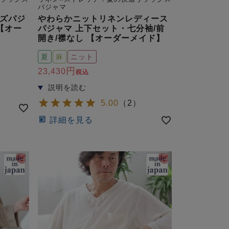
パジャマ
ズパジ
やわらかニットリネンレディース
【オー
パジャマ 上下セット・七分袖/前
開き/襟なし 【オーダーメイド】
夏
麻
ニット
23,430
税込
5.00
（
2
）
詳細を見る