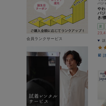
パジ
やわ
パジ
き/
夏
23,
会員ランクサービス