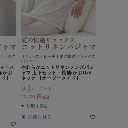
リラックス
リネン×ストレッチ！夏の快適リラックス
パジャマ
ィース
やわらかニットリネンメンズパジ
/かぶ
ャマ 上下セット・長袖/かぶり/V
イド】
ネック 【オーダーメイド】
夏
麻
ニット
23,430
税込
詳細を見る