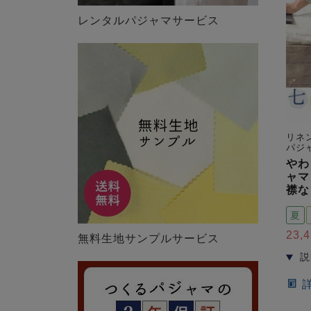
レンタルパジャマサービス
リネ
パジ
やわ
ャマ
襟な
夏
23,
無料生地サンプルサービス