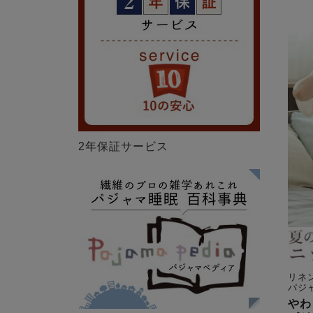
2年保証サービス
リネ
パジ
やわ