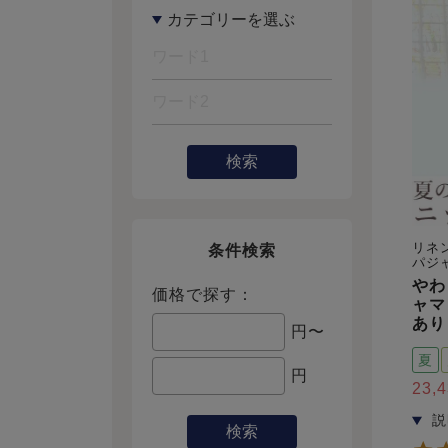
検索
リネ
条件検索
パジ
やわ
価格で探す：
ャマ
あり
円〜
夏
円
23,
検索