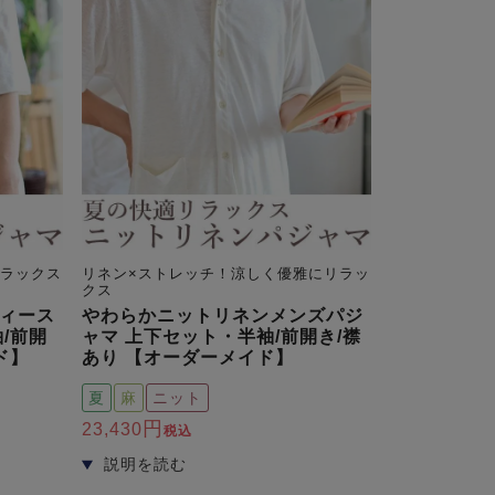
リラックス
リネン×ストレッチ！涼しく優雅にリラッ
クス
ィース
やわらかニットリネンメンズパジ
/前開
ャマ 上下セット・半袖/前開き/襟
ド】
あり 【オーダーメイド】
夏
麻
ニット
23,430
税込