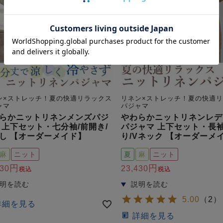
ン×ストレッチ！夏の快適リラックス
リネン×ストレッチ！夏の快適
ャマ
パジャマ
らかニットリネンメンズパジ
やわらかニットリネンレデ
 上下セット・七分袖/前開き/
パジャマ 上下セット・長袖
し 【オーダーメイド】
り/Vネック 【オーダーメ
麻
ニット
夏
麻
ニット
430
23,430
税込
税込
5.00
（
2
）
詳細を見る
詳細を見る