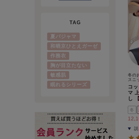
TAG
夏パジャマ
和晒京ひとえガーゼ
作務衣
胸が目立たない
敏感肌
冬の
スニ
眠れるシリーズ
コッ
マ 
し 
冬
12,