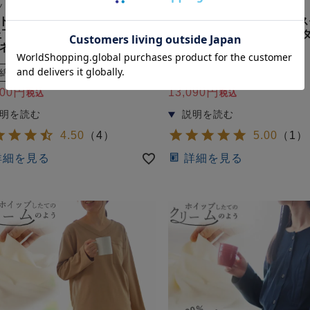
ット
スニット
トンムースレディースパジャ
コットンムースレディース
上下セット・長袖/かぶり/ラウ
上下セット・長袖 【オー
ネック 【オーダーメイド】
ド】
綿
ニット
胸目立たない
冬
綿
ニット
100
13,090
税込
税込
4.50
（
4
）
5.00
（
1
）
詳細を見る
詳細を見る