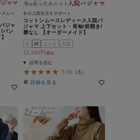
かスムー
冬の入院生活をサポート
コットンムースレディース入院パ
パジャ
ジャマ 上下セット・長袖/前開き/
/バン
襟なし 【オーダーメイド】
ド】
冬
綿
ニット
入院
12,100
税込
5.00
（
3
）
詳細を見る