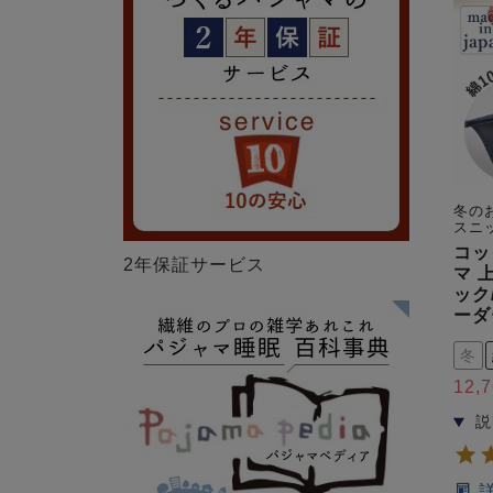
冬の
スニ
コッ
2年保証サービス
マ 
ック
ーダ
冬
12,