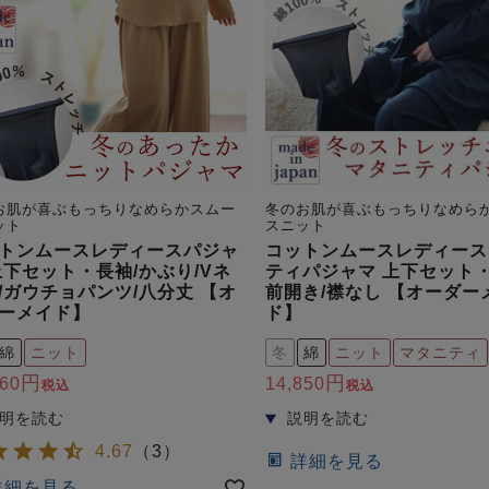
お肌が喜ぶもっちりなめらかスムー
冬のお肌が喜ぶもっちりなめら
ット
スニット
トンムースレディースパジャ
コットンムースレディース
上下セット・長袖/かぶり/Vネ
ティパジャマ 上下セット・
/ガウチョパンツ/八分丈 【オ
前開き/襟なし 【オーダー
ーメイド】
ド】
綿
ニット
冬
綿
ニット
マタニティ
760
14,850
税込
税込
4.67
（
3
）
詳細を見る
詳細を見る