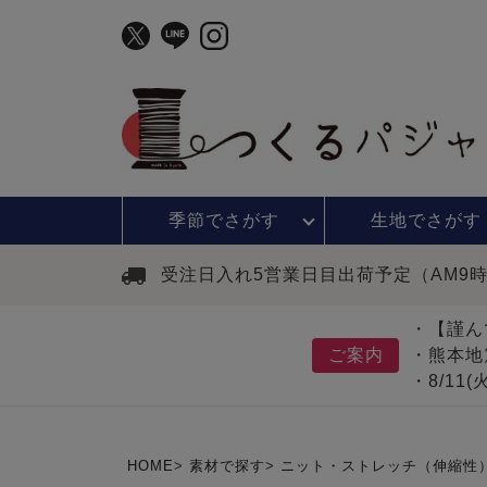
季節で
さがす
生地で
さがす
受注日入れ5営業日目出荷予定（AM9
・【謹ん
ご案内
・熊本地
・8/11
HOME
素材で探す
ニット・ストレッチ（伸縮性