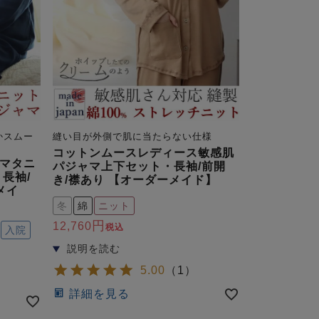
かスムー
縫い目が外側で肌に当たらない仕様
コットンムースレディース敏感肌
マタニ
パジャマ上下セット・長袖/前開
長袖/
き/襟あり 【オーダーメイド】
メイ
冬
綿
ニット
12,760
税込
入院
5.00
（
1
）
詳細を見る