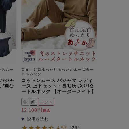
かスムー
首元、足首ゆったりあったかルーズター
トルネック
パジャ
コットンムース パジャマ レディ
り/襟な
ース 上下セット・長袖/かぶり/タ
ートルネック 【オーダーメイド】
冬
綿
ニット
12,100
税込
）
4.57
（
28
）