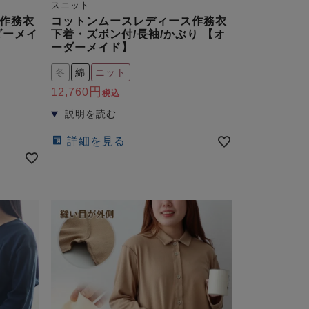
スニット
作務衣
コットンムースレディース作務衣
ダーメイ
下着・ズボン付/長袖/かぶり 【オ
ーダーメイド】
冬
綿
ニット
12,760
税込
詳細を見る