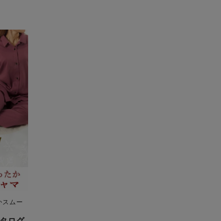
かスムー
タログ