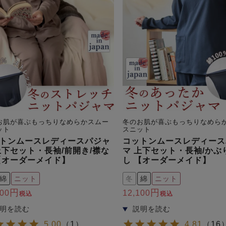
お肌が喜ぶもっちりなめらかスムー
冬のお肌が喜ぶもっちりなめら
ット
スニット
トンムースレディースパジャ
コットンムースレディース
上下セット・長袖/前開き/襟な
マ 上下セット・長袖/かぶ
【オーダーメイド】
し 【オーダーメイド】
綿
ニット
冬
綿
ニット
100
12,100
税込
税込
5.00
（
1
）
4.81
（
16