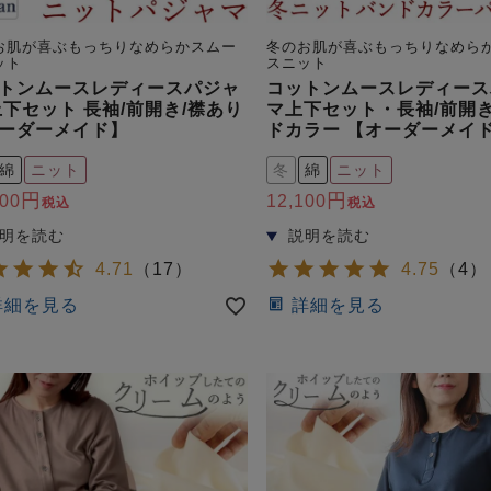
お肌が喜ぶもっちりなめらかスムー
冬のお肌が喜ぶもっちりなめら
ット
スニット
トンムースレディースパジャ
コットンムースレディース
上下セット 長袖/前開き/襟あり
マ上下セット・長袖/前開き
ーダーメイド】
ドカラー 【オーダーメイ
綿
ニット
冬
綿
ニット
100
12,100
税込
税込
4.71
（
17
）
4.75
（
4
）
詳細を見る
詳細を見る