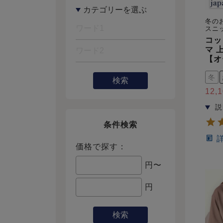
冬の
スニ
コッ
マ 
【オ
冬
検索
12,
条件検索
価格で探す：
円〜
円
検索