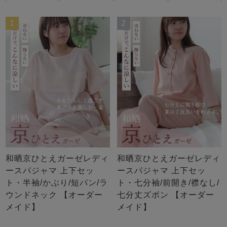
ズ
パジャマ
1
2
ガールズ前開
ガールズかぶ
ボーイズ長袖
き
り
売れ筋ランキング
新着商品
- Item Ranking -
- New Arrival -
ボーイズ半袖
ボーイズ前開
ボーイズかぶ
き
り
すべての季節のパジャマ一覧はこちら
和晒京ひとえガーゼレディ
和晒京ひとえガーゼレディ
ースパジャマ 上下セッ
ースパジャマ 上下セッ
ト・半袖/かぶり/短パン/ラ
ト・七分袖/前開き/襟なし/
ウンドネック 【オーダー
七分丈ズボン 【オーダー
ガールズ
上着
ガールズ
ズボ
ボーイズ
上着
ボーイズ
ズボ
メイド】
メイド】
単品
ン単品
単品
ン単品