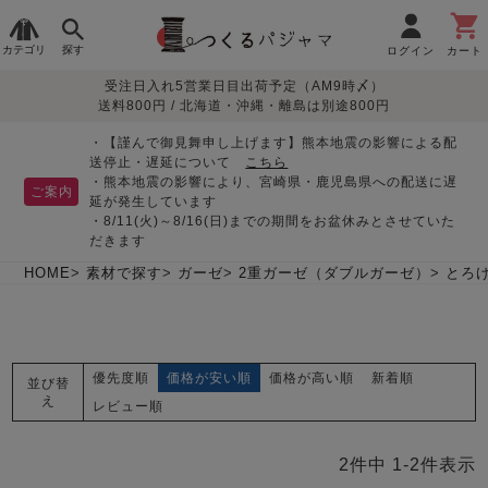
カテゴリ
探す
ログイン
カート
受注日入れ5営業日目出荷予定（AM9時〆）
季節で
生地で
目的別で
デザインで
はじめて
送料800円 / 北海道・沖縄・離島は別途800円
さがす
さがす
さがす
さがす
の方へ
レディースパジャマ
・【謹んで御見舞申し上げます】熊本地震の影響による配
送停止・遅延について
こちら
・熊本地震の影響により、宮崎県・鹿児島県への配送に遅
ご案内
延が発生しています
・8/11(火)～8/16(日)までの期間をお盆休みとさせていた
敏感肌用
入院・介護
つくるパジャマとは
胸が目立たない
夏パジャマ特集
迷ったら、まずはこの
だきます
パジャマ
パジャマ
パジャマ！
綿100%
リネン・麻
シルク/絹
長袖
半袖
七分袖
HOME
素材で探す
ガーゼ
2重ガーゼ（ダブルガーゼ）
とろ
すべてのレデ
ィース
パジャマ
優先度順
価格が安い順
価格が高い順
新着順
並び替
マタニティ
ペアで
お支払い・送料・配送
返品・交換について
眠れる作務衣特集
よくあるご質問
え
前開き
かぶり
ワンピース
レビュー順
パジャマ
そろえたい
について
オーガニック素材
ガーゼ
サテン織り
春
夏
秋
冬
2
件中
1
-
2
件表示