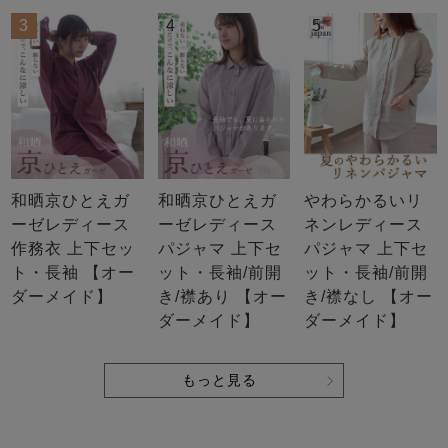
3
4
5
売れ筋ランキング
新着商品
- Item Ranking -
- New Arrival -
和晒京ひとえガ
和晒京ひとえガ
やわらかるいリ
ーゼレディース
ーゼレディース
ネンレディース
作務衣 上下セッ
パジャマ 上下セ
パジャマ 上下セ
すべてのデザインのパジャマ一覧はこちら
ト・長袖 【オー
ット・長袖/前開
ット・長袖/前開
ダーメイド】
き/襟あり 【オー
き/襟なし 【オー
ダーメイド】
ダーメイド】
もっと見る