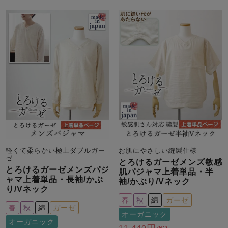
メンズパジャマ
上着単品
作務衣
胸がすけない
羽織・バスロ
体型別におすすめパジ
年齢別におすすめパジ
ルームウェア
会社概要
お買い物ガイド
安心の日本製
ーブ
ャマ
ャマ
サッカー/ちぢみ 楊
ニット/ストレッチ
起毛/フランネル
柳
ズボン単品
SDGsの取り組み
インナーウェア
生活雑貨
カタログギフト
軽くて柔らかい極上ダブルガー
お肌にやさしい縫製仕様
春
夏
秋
冬
柄物
ゼ
長袖
半袖
七分袖
とろけるガーゼメンズ敏感
とろけるガーゼメンズパジ
肌パジャマ上着単品・半
ガールズパジャマ
ャマ上着単品・長袖/かぶ
袖/かぶり/Vネック
すべてのメン
り/Vネック
ズ
売れ筋ランキング
新着商品
春
秋
綿
ガーゼ
パジャマ
春
秋
綿
ガーゼ
- Item Ranking -
- New Arrival -
オーガニック
オーガニック