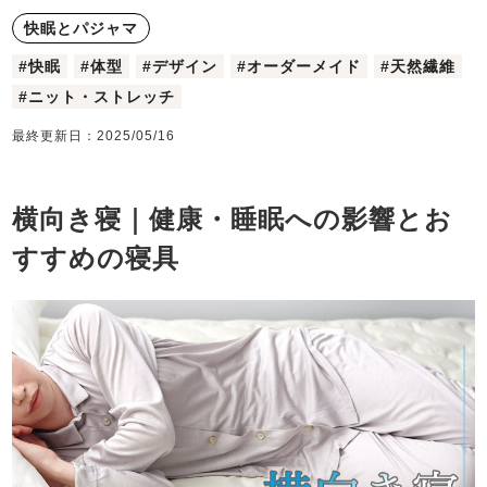
メンズパジャマ
快眠とパジャマ
ズボン単品
SDGsの取り組み
胸がすけない
羽織・バスロ
体型別におすすめパジ
年齢別におすすめパジ
ルームウェア
ニット/ストレッチ
#快眠
#体型
#デザイン
#オーダーメイド
#天然繊維
夏
秋
ーブ
ャマ
ャマ
#ニット・ストレッチ
サッカー/ちぢみ 楊
起毛/フランネル
最終更新日：
2025/05/16
インナーウェア
柳
半袖
七分袖
横向き寝｜健康・睡眠への影響とお
生活雑貨
カタログギフト
長袖
すすめの寝具
すべてのメン
前開き
ズ
春
冬
柄物
パジャマ
ガールズパジャマ
かぶり
スリーパー
上着単品
売れ筋ランキング
新着商品
- Item Ranking -
- New Arrival -
作務衣