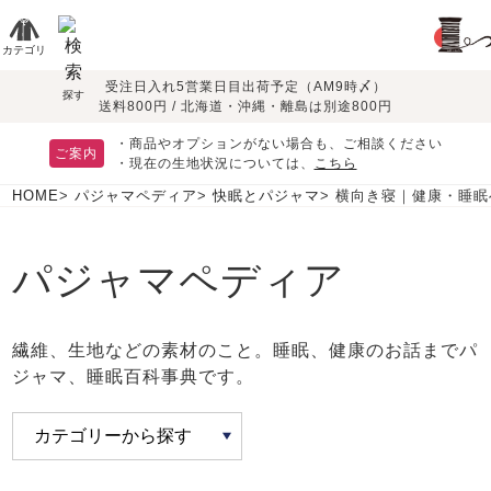
カテゴリ
受注日入れ5営業日目出荷予定（AM9時〆）
季節で
生地で
目的別で
デザインで
はじめて
探す
送料800円 / 北海道・沖縄・離島は別途800円
さがす
さがす
さがす
さがす
の方へ
レディースパジャマ
・商品やオプションがない場合も、ご相談ください
ご案内
夏パジャマ特集
つくるパジャマとは
胸が目立たない
・現在の生地状況については、
こちら
綿100%
リネン・麻
迷ったら、まずはこの
長袖
半袖
HOME
パジャマペディア
快眠とパジャマ
横向き寝｜健康・睡眠
パジャマ！
夏
すべてのレデ
敏感肌用
入院・介護
ィース
パジャマ
パジャマ
シルク/絹
七分袖
パジャマ
パジャマペディア
よくあるご質問
お支払い・送料・配送
について
眠れる作務衣特集
かぶり
ワンピース
返品・交換について
繊維、生地などの素材のこと。睡眠、健康のお話までパ
ガーゼ
ジャマ、睡眠百科事典です。
マタニティ
ペアで
前開き
会社概要
安心の日本製
パジャマ
そろえたい
オーガニック素材
サテン織り
春
秋
冬
上着単品
作務衣
お買い物ガイド