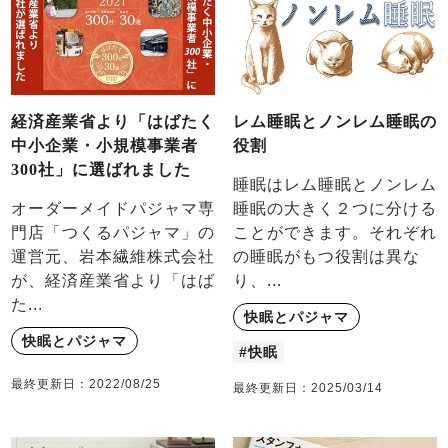
経済産業省より「はばたく
レム睡眠とノンレム睡眠の
中小企業・小規模事業者
役割
300社」に選ばれました
睡眠はレム睡眠とノンレム
オーダーメイドパジャマ専
睡眠の大きく２つに分ける
門店「つくるパジャマ」の
ことができます。それぞれ
運営元、岩本繊維株式会社
の睡眠がもつ役割は異な
が、経済産業省より「はば
り、...
た...
快眠とパジャマ
快眠とパジャマ
#快眠
最終更新日：
2022/08/25
最終更新日：
2025/03/14