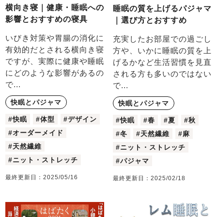
横向き寝｜健康・睡眠への
睡眠の質を上げるパジャマ
影響とおすすめの寝具
｜選び方とおすすめ
いびき対策や胃腸の消化に
充実したお部屋での過ごし
有効的だとされる横向き寝
方や、いかに睡眠の質を上
ですが、実際に健康や睡眠
げるかなど生活習慣を見直
にどのような影響があるの
される方も多いのではない
で...
で...
快眠とパジャマ
快眠とパジャマ
#快眠
#体型
#デザイン
#快眠
#春
#夏
#秋
#オーダーメイド
#冬
#天然繊維
#麻
#天然繊維
#ニット・ストレッチ
#ニット・ストレッチ
#パジャマ
最終更新日：
2025/05/16
最終更新日：
2025/02/18