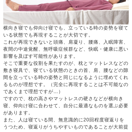
横向き寝でも仰向け寝でも、立っている時の姿勢を寝て
いる状態でも再現することが大切です。
これが再現できないと頭痛、肩凝り、腰痛、入眠障害、
夜間の中途覚醒、無呼吸症候群など、快眠・健康に悪い
影響を及ぼす可能性があります。
そこで重要な役割を果たすのが、枕とマットレスなどの
敷き寝具で、寝ている状態のときの首、肩、腰などの隙
間を立っている時の姿勢と同じになるように埋めてくれ
るものが理想です。（完全に再現することは不可能なの
であくまで理想ですが…）
ですので、枕の高さやマットレスの硬さなどが横向き
寝、仰向け寝に合わせて、自分に最適なものを選ぶ必要
があります。
また、人は寝ている間、無意識的に20回程度寝返りを
うつため、寝返りがうちやすいものであることが大前提