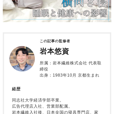
目的別でさがす一覧はこちら
羽織・バスロ
売れ筋ランキング
新着商品
ーブ
- Item Ranking -
- New Arrival -
ズボン単品
すべての生地一覧はこちら
春
夏
秋
冬
この記事の監修者
ボーイズパジャマ
すべてのキッ
ガールズ長袖
岩本悠資
ズ
パジャマ
ガールズ半袖
ワンピース
所属：岩本繊維株式会社 代表取
冬
締役
出身：1983年10月 京都生まれ
ガールズ前開
ボーイズ長袖
き
経歴
ガールズかぶ
り
同志社大学経済学部卒業。
広告代理店入社、営業部配属。
春
夏
秋
岩本繊維入社後、日本全国の寝具専門店、家