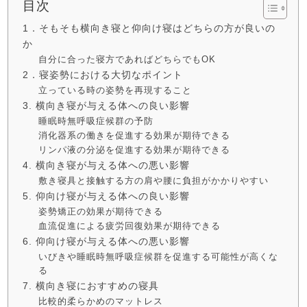
目次
1．そもそも横向き寝と仰向け寝はどちらの方が良いの
か
自分に合った寝方であればどちらでもOK
2．寝姿勢における大切なポイント
立っている時の姿勢を再現すること
3. 横向き寝が与える体への良い影響
睡眠時無呼吸症候群の予防
消化器系の働きを促進する効果が期待できる
リンパ液の分泌を促進する効果が期待できる
4. 横向き寝が与える体への悪い影響
敷き寝具と接触する方の肩や腰に負担がかかりやすい
5. 仰向け寝が与える体への良い影響
姿勢矯正の効果が期待できる
血流促進による疲労回復効果が期待できる
6. 仰向け寝が与える体への悪い影響
いびきや睡眠時無呼吸症候群を促進する可能性が高くな
る
7. 横向き寝におすすめの寝具
比較的柔らかめのマットレス