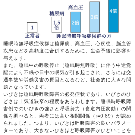
睡眠時無呼吸症候群は糖尿病、高血圧、心疾患、脳血管
疾患などを高頻度に合併するために、生命予後に影響を
与えます。
また、睡眠中の呼吸停止（睡眠時無呼吸）に伴う中途覚
醒により不眠や日中の眠気が引き起こされ、さらには交
通事故や労働災害の原因となるなど、社会的に大きな問
題となっています。
いびきは睡眠時呼吸障害の必発症状であり、いびきのひ
どさは上気道狭窄の程度をあらわします。睡眠時呼吸障
害例でのいびきの強さと呼吸努力（食道内圧変動）の関
係を調べると、両者には高い相関関係（r=0.89）が認め
られました。つまり、いびきは呼吸障害の良いパラメー
ターであり、大きないびきほど呼吸障害がひどいことを