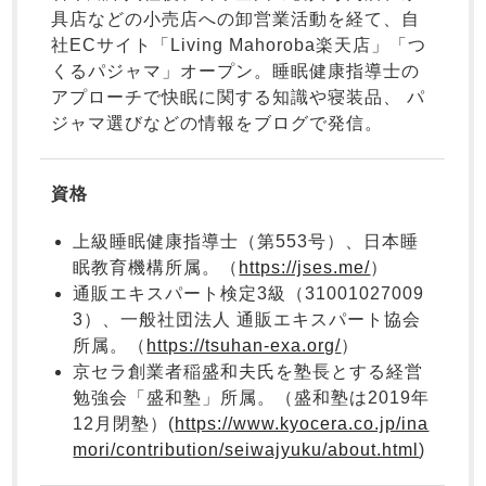
ボーイズ半袖
ボーイズ前開
ボーイズかぶ
具店などの小売店への卸営業活動を経て、自
き
り
社ECサイト「Living Mahoroba楽天店」「つ
くるパジャマ」オープン。睡眠健康指導士の
アプローチで快眠に関する知識や寝装品、 パ
ジャマ選びなどの情報をブログで発信。
ガールズ
上着
ボーイズ
上着
ボーイズ
ズボ
単品
単品
ン単品
資格
ガールズ
ズボ
売れ筋ランキング
新着商品
ン単品
- Item Ranking -
- New Arrival -
上級睡眠健康指導士（第553号）、日本睡
眠教育機構所属。（
https://jses.me/
）
すべての季節のパジャマ一覧はこちら
通販エキスパート検定3級（31001027009
3）、一般社団法人 通販エキスパート協会
所属。（
https://tsuhan-exa.org/
）
京セラ創業者稲盛和夫氏を塾長とする経営
勉強会「盛和塾」所属。（盛和塾は2019年
12月閉塾）(
https://www.kyocera.co.jp/ina
売れ筋ランキング
新着商品
mori/contribution/seiwajyuku/about.html
)
- Item Ranking -
- New Arrival -