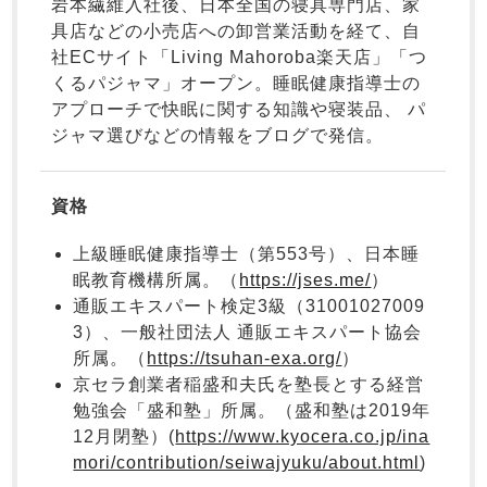
ズ
岩本繊維入社後、日本全国の寝具専門店、家
パジャマ
ガールズ前開
具店などの小売店への卸営業活動を経て、自
き
社ECサイト「Living Mahoroba楽天店」「つ
くるパジャマ」オープン。睡眠健康指導士の
ガールズかぶ
ボーイズ長袖
り
アプローチで快眠に関する知識や寝装品、 パ
ジャマ選びなどの情報をブログで発信。
売れ筋ランキング
新着商品
資格
- Item Ranking -
- New Arrival -
ボーイズ半袖
ボーイズ前開
ボーイズかぶ
上級睡眠健康指導士（第553号）、日本睡
き
り
眠教育機構所属。（
https://jses.me/
）
すべての季節のパジャマ一覧はこちら
通販エキスパート検定3級（31001027009
3）、一般社団法人 通販エキスパート協会
所属。（
https://tsuhan-exa.org/
）
京セラ創業者稲盛和夫氏を塾長とする経営
勉強会「盛和塾」所属。（盛和塾は2019年
ガールズ
上着
ガールズ
ズボ
ボーイズ
上着
ボーイズ
ズボ
12月閉塾）(
https://www.kyocera.co.jp/ina
単品
ン単品
単品
ン単品
mori/contribution/seiwajyuku/about.html
)