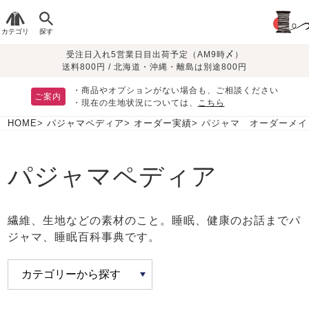
カテゴリ
探す
受注日入れ5営業日目出荷予定（AM9時〆）
季節で
生地で
目的別で
デザインで
はじめて
送料800円 / 北海道・沖縄・離島は別途800円
さがす
さがす
さがす
さがす
の方へ
レディースパジャマ
・商品やオプションがない場合も、ご相談ください
ご案内
敏感肌用
入院・介護
・現在の生地状況については、
こちら
パジャマ
パジャマ
半袖
HOME
パジャマペディア
オーダー実績
パジャマ オーダーメイ
夏
つくるパジャマとは
胸が目立たない
夏パジャマ特集
迷ったら、まずはこの
パジャマ！
綿100%
リネン・麻
シルク/絹
長袖
七分袖
パジャマペディア
マタニティ
すべてのレデ
パジャマ
ィース
繊維、生地などの素材のこと。睡眠、健康のお話までパ
パジャマ
ペアで
ジャマ、睡眠百科事典です。
眠れる作務衣特集
そろえたい
お支払い・送料・配送
返品・交換について
よくあるご質問
前開き
かぶり
ワンピース
について
オーガニック素材
ガーゼ
サテン織り
春
秋
冬