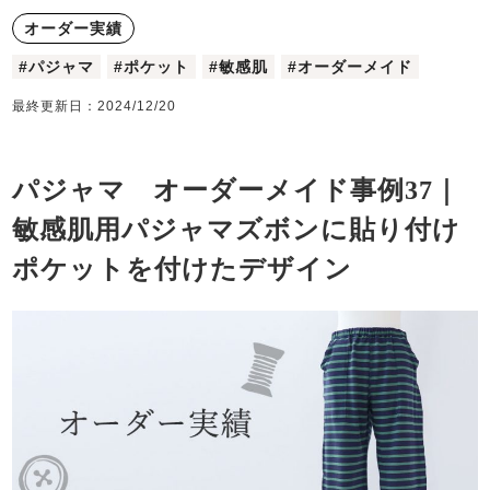
メンズパジャマ
オーダー実績
上着単品
体型別におすすめパジ
年齢別におすすめパジ
ルームウェア
作務衣
胸がすけない
羽織・バスロ
ャマ
ャマ
会社概要
お買い物ガイド
安心の日本製
#パジャマ
#ポケット
#敏感肌
#オーダーメイド
ーブ
最終更新日：
2024/12/20
カタログギフト
SDGsの取り組み
サッカー/ちぢみ 楊
ニット/ストレッチ
起毛/フランネル
柳
ズボン単品
パジャマ オーダーメイド事例37｜
インナーウェア
生活雑貨
敏感肌用パジャマズボンに貼り付け
ポケットを付けたデザイン
半袖
春
夏
秋
冬
柄物
長袖
七分袖
ガールズパジャマ
すべてのメン
売れ筋ランキング
新着商品
かぶり
ズ
- Item Ranking -
- New Arrival -
パジャマ