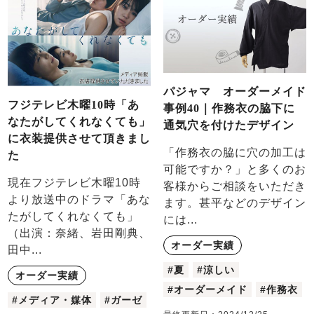
パジャマ オーダーメイド
フジテレビ木曜10時「あ
事例40｜作務衣の脇下に
なたがしてくれなくても」
通気穴を付けたデザイン
に衣装提供させて頂きまし
「作務衣の脇に穴の加工は
た
可能ですか？」と多くのお
現在フジテレビ木曜10時
客様からご相談をいただき
より放送中のドラマ「あな
ます。甚平などのデザイン
たがしてくれなくても」
には...
（出演：奈緒、岩田剛典、
オーダー実績
田中...
#夏
#涼しい
オーダー実績
#オーダーメイド
#作務衣
#メディア・媒体
#ガーゼ