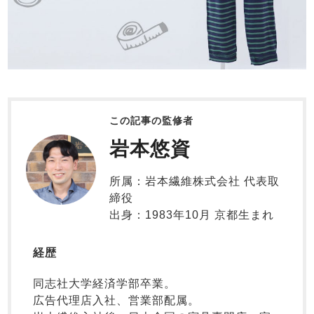
前開き
スリーパー
目的別でさがす一覧はこちら
売れ筋ランキング
新着商品
- Item Ranking -
- New Arrival -
上着単品
作務衣
羽織・バスロ
すべての生地一覧はこちら
春
夏
秋
冬
ーブ
この記事の監修者
ボーイズパジャマ
岩本悠資
ズボン単品
秋
所属：岩本繊維株式会社 代表取
締役
出身：1983年10月 京都生まれ
ガールズ長袖
経歴
ガールズ半袖
ワンピース
同志社大学経済学部卒業。
春
夏
冬
広告代理店入社、営業部配属。
すべてのキッ