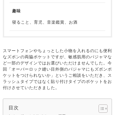
趣味
寝ること、育児、音楽鑑賞、お酒
売れ筋ランキング
新着商品
- Item Ranking -
- New Arrival -
スマートフォンやちょっとした小物を入れるのにも便利
なズボンの両脇ポケットですが、敏感肌用のパジャマな
ど一部のデザインではお選びいただけませんでした。今
すべてのデザインのパジャマ一覧はこちら
回「オーバーロック縫い目外側のパジャマにもズボンポ
ケットをつけられないか」というご相談をいただき、ス
ラッシュタイプではなく貼り付けタイプのポケットをお
付けさせていただきました。
目次