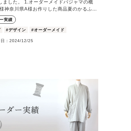
しました。 1.オーダーメイドパジャマの概
客様神奈川県A様お作りした商品夏のかるふ...
ー実績
ゼ
#デザイン
#オーダーメイド
新日：
2024/12/25