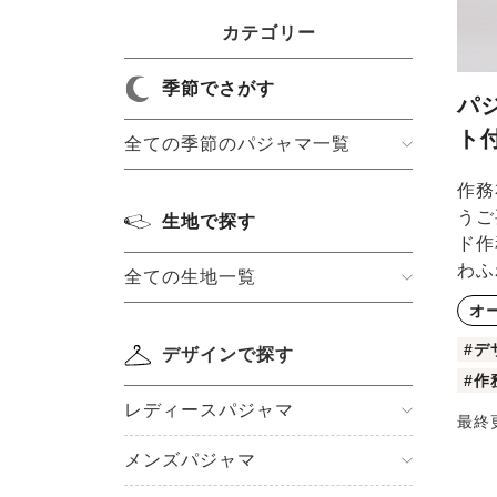
カテゴリー
季節でさがす
パ
ト
全ての季節のパジャマ一覧
作務
うご
生地で探す
ド作
わふ
全ての生地一覧
オ
#デ
デザインで探す
#作
レディースパジャマ
最終
メンズパジャマ