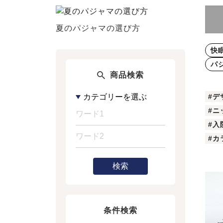
夏のパジャマの選び方
快
パ
商品検索
#デ
#ニ
#入
#カ
検索
条件検索