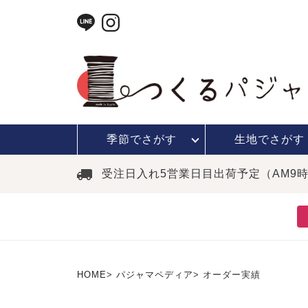
季節で
さがす
生地で
さがす
受注日入れ5営業日目出荷予定（AM9
HOME
パジャマペディア
オーダー実績