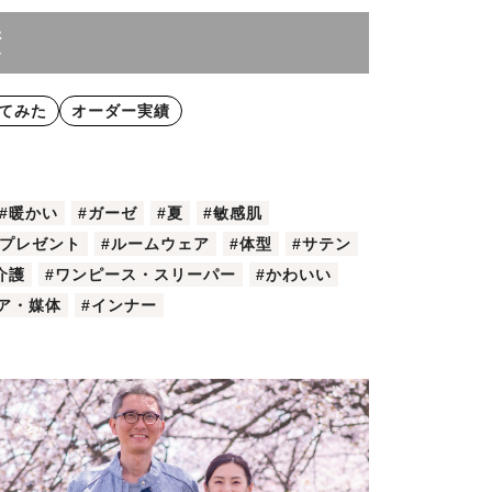
績
てみた
オーダー実績
#暖かい
#ガーゼ
#夏
#敏感肌
・プレゼント
#ルームウェア
#体型
#サテン
介護
#ワンピース・スリーパー
#かわいい
ア・媒体
#インナー