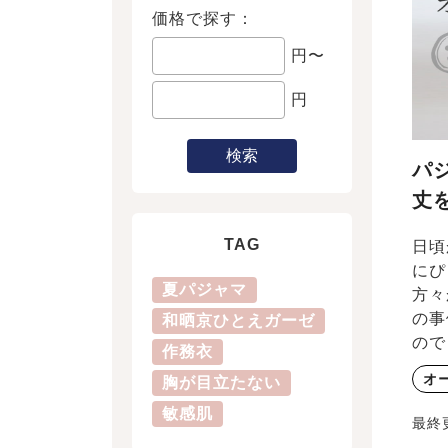
価格で探す：
円〜
円
検索
パ
丈
TAG
日頃
にぴ
夏パジャマ
方々
の事
和晒京ひとえガーゼ
ので
作務衣
オ
胸が目立たない
敏感肌
最終