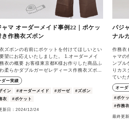
ジャマ オーダーメイド事例22｜ポケッ
パジ
付き作務衣ズボン
ナル
衣ズボンの右前にポケットを付けてほしいとい
作務衣
要望にお応えいたしました。 1.オーダーメイ
ャマの
務衣の概要 お客様東京都K様お作りした商品ふ
ンプル
わ柔らかダブルガーゼレディース作務衣ズボ...
りカス
ていただ
ーダー実績
オーダ
ザイン
#オーダーメイド
#ガーゼ
#ズボン
#ポケ
務衣
#ポケット
#作務
更新日：
2024/12/24
最終更