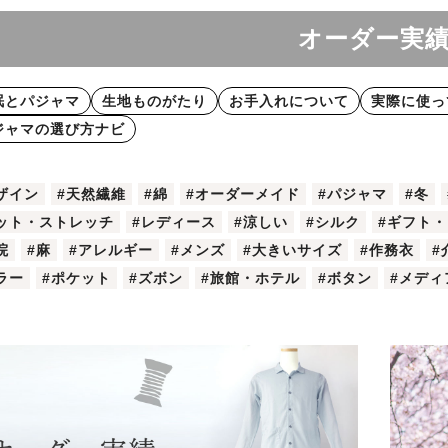
オーダー実
眠とパジャマ
生地ものがたり
お手入れについて
実際に使っ
ジャマの選び方ナビ
ザイン
#天然繊維
#綿
#オーダーメイド
#パジャマ
#冬
ット・ストレッチ
#レディース
#涼しい
#シルク
#ギフト
院
#麻
#アレルギー
#メンズ
#大きいサイズ
#作務衣
#
ラー
#ポケット
#ズボン
#旅館・ホテル
#ボタン
#メディ