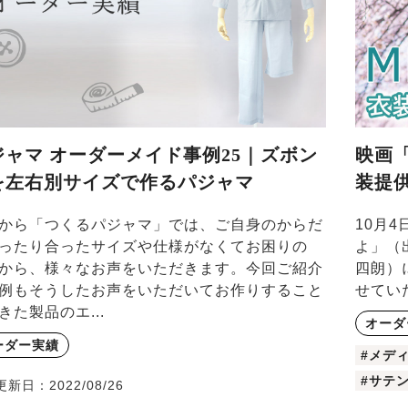
ジャマ オーダーメイド事例25｜ズボン
映画
を左右別サイズで作るパジャマ
装提
から「つくるパジャマ」では、ご自身のからだ
10月
ったり合ったサイズや仕様がなくてお困りの
よ」（
から、様々なお声をいただきます。今回ご紹介
四朗）
例もそうしたお声をいただいてお作りすること
せてい
きた製品のエ...
オーダ
ーダー実績
#メデ
#サテ
更新日：
2022/08/26