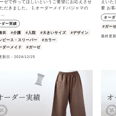
ーゼで作ってほしいというご要望にお応えさせ
えいた
ただきました。 1.オーダーメイドパジャマの
要 お
..
オーダ
ーダー実績
#ガー
務衣
#介護
#入院
#大きいサイズ
#デザイン
最終更
ンピース・スリーパー
#カラー
ーダーメイド
#ガーゼ
更新日：
2024/12/25