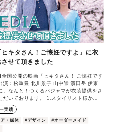
「ヒキタさん！ご懐妊ですよ」に衣
供させて頂きました
4日全国公開の映画「ヒキタさん！ ご懐妊です
出演：松重豊 北川景子 山中崇 濱田岳 伊東
に、なんと！つくるパジャマが衣装提供をさ
ただいております。 1.スタイリスト様か...
ー実績
ィア・媒体
#デザイン
#オーダーメイド
ン