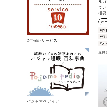
ルガ
てい
概要 .
オ
#作
#ワ
2年保証サービス
#オ
最終
パジャマペディア