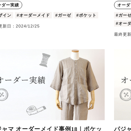
ーダー実績
オーダ
ザイン
#オーダーメイド
#ガーゼ
#ポケット
#ガー
#オー
更新日：
2024/12/25
最終更
ジャマ オーダーメイド事例18｜ポケッ
パジ