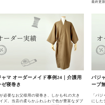
最終更
ジャマ オーダーメイド事例24｜介護用
パジ
ーゼ寝巻き
ープ
が必要なお父様用の寝巻き、しかも4Lの大き
「パジ
イズ。当店の柔らかふわふわで色が豊富なダブ
にした