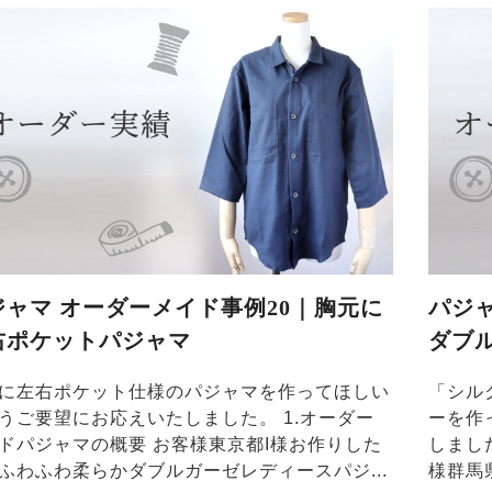
ジャマ オーダーメイド事例20｜胸元に
パジ
右ポケットパジャマ
ダブ
に左右ポケット仕様のパジャマを作ってほしい
「シル
うご要望にお応えいたしました。 1.オーダー
ーを作
ドパジャマの概要 お客様東京都I様お作りした
しまし
ふわふわ柔らかダブルガーゼレディースパジ...
様群馬