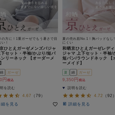
りの方に！1重ガーゼでもう暑さで目
夏の売れ筋No.1！胸パッドなし
ない！
にくい
京ひとえガーゼメンズパジャ
和晒京ひとえガーゼレディ
上下セット・半袖/かぶり/短パ
ジャマ 上下セット・半袖/
ヘンリーネック 【オーダーメ
短パン/ラウンドネック 【
】
ーメイド】
綿
ガーゼ
夏
綿
ガーゼ
0
9,350
税込
税込
4.67
（
79
）
4.72
（
92
詳細を見る
詳細を見る