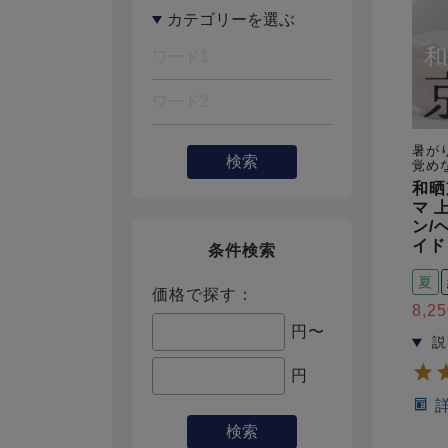
暑が
検索
覚め
和晒
マ 
ン/
イド
条件検索
夏
価格で探す：
8,25
円〜
円
検索