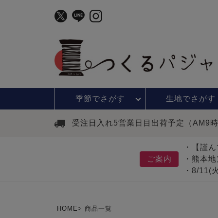
季節で
さがす
生地で
さがす
受注日入れ5営業日目出荷予定（AM9
・【謹ん
ご案内
・熊本地
・8/11
HOME
商品一覧