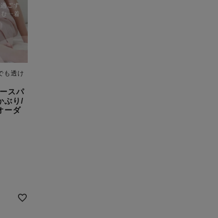
でも透け
ースパ
かぶり/
オーダ
）