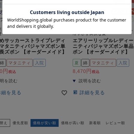
ポコ感でベタつかない！涼しい爽や
ふわっと軽やか、ベタつかない
夏
冷やさず爽快な夏
めサッカーストライプレディ
エアリーリップルレディー
マタニティパジャマズボン単
ニティパジャマズボン単品
長ズボン 【オーダーメイド】
ボン 【オーダーメイド】
綿
マタニティ
入院
夏
綿
マタニティ
入院
0
8,470
税込
税込
詳細を見る
詳細を見る
替え
優先度順
価格が安い順
価格が高い順
新着順
レビュー順