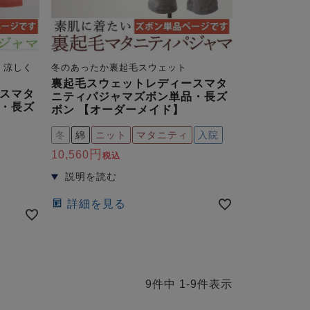
。涼しく
冬のあったか裏起毛スウェット
裏起毛スウェットレディースマタ
スマタ
ニティパジャマズボン単品・長ズ
・長ズ
ボン 【オーダーメイド】
冬
綿
ニット
マタニティ
入院
10,560
税込
詳細を見る
9
件中
1
-
9
件表示