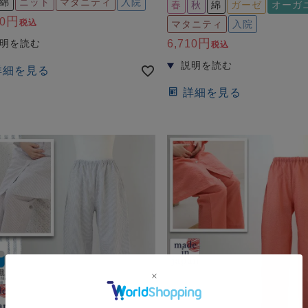
綿
ニット
マタニティ
入院
春
秋
綿
ガーゼ
オーガ
0
税込
マタニティ
入院
6,710
税込
詳細を見る
詳細を見る