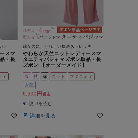
らか
綿なのに、うれしい快適ストレッチ
ースマ
やわらか天竺ニットレディースマ
品・長
タニティパジャマズボン単品・長
】
ズボン 【オーダーメイド】
ティ
春
秋
綿
ニット
マタニティ
入院
6,600
税込
詳細を見る