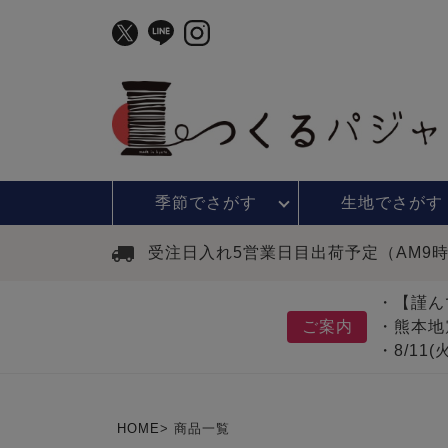
季節で
さがす
生地で
さがす
受注日入れ5営業日目出荷予定（AM9
・【謹ん
ご案内
・熊本地
・8/11
HOME
商品一覧