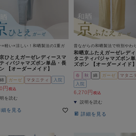
か×軽い×涼しい！和晒製法の1重ガ
昔ながらの和晒製法で特別やわ
和晒京ふたえガーゼレディ
京ひとえガーゼレディースマ
タニティパジャマズボン単
ティパジャマズボン単品・長
ズボン 【オーダーメイド
ン 【オーダーメイド】
春
秋
綿
ガーゼ
マタニ
綿
ガーゼ
マタニティ
入院
入院
0
税込
6,270
税込
詳細を見る
詳細を見る