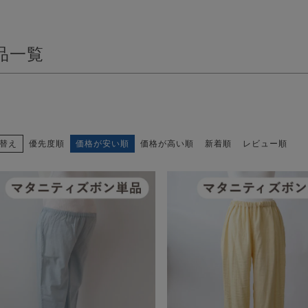
品一覧
替え
優先度順
価格が安い順
価格が高い順
新着順
レビュー順