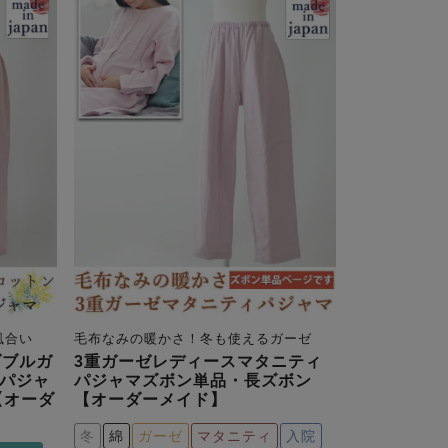
風合い
毛布なみの暖かさ！冬も使えるガーゼ
ダブルガ
3重ガーゼレディースマタニティ
パジャ
パジャマズボン単品・長ズボン
【オーダ
【オーダーメイド】
冬
綿
ガーゼ
マタニティ
入院