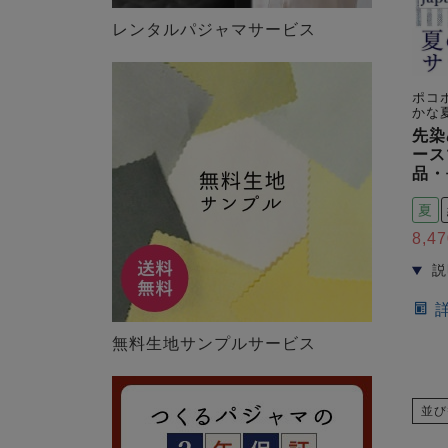
レンタルパジャマサービス
ポコ
かな
先染
ース
品・
夏
8,47
無料生地サンプルサービス
並び