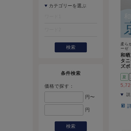
柔ら
検索
ーゼ
和晒
タニ
ズボ
条件検索
夏
5,72
価格で探す：
円〜
円
検索