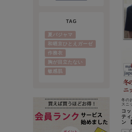
TAG
夏パジャマ
和晒京ひとえガーゼ
作務衣
胸が目立たない
敏感肌
冬の
スニ
コッ
ティ
ン 