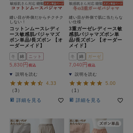
ズ
パジャマ
縫い目が外側だからチクチク
縫い目が外側で肌に当たらな
しない！
い仕様
ガールズ前開
ガールズかぶ
ボーイズ長袖
コットンムースレディ
3重ガーゼレディース敏
き
り
ース敏感肌パジャマズ
感肌パジャマズボン単
ボン単品/長ズボン 【オ
品/長ズボン 【オーダー
ーダーメイド】
メイド】
売れ筋ランキング
新着商品
冬
綿
ニット
冬
綿
ガーゼ
- Item Ranking -
- New Arrival -
5,830
7,040
税込
税込
ボーイズ半袖
ボーイズ前開
ボーイズかぶ
き
り
すべての季節のパジャマ一覧はこちら
4.33
5.00
（
3
）
（
1
）
詳細を見る
詳細を見る
ガールズ
上着
ガールズ
ズボ
ボーイズ
上着
ボーイズ
ズボ
単品
ン単品
単品
ン単品