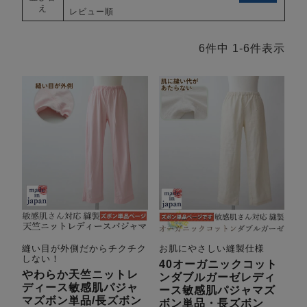
メンズパジャマ
え
レビュー順
上着単品
作務衣
胸がすけない
羽織・バスロ
体型別におすすめパジ
年齢別におすすめパジ
ルームウェア
会社概要
お買い物ガイド
安心の日本製
6
件中
1
-
6
件表示
ーブ
ャマ
ャマ
サッカー/ちぢみ 楊
ニット/ストレッチ
起毛/フランネル
柳
ズボン単品
SDGsの取り組み
インナーウェア
生活雑貨
カタログギフト
春
夏
秋
冬
柄物
長袖
半袖
七分袖
ガールズパジャマ
縫い目が外側だからチクチク
お肌にやさしい縫製仕様
すべてのメン
しない！
40オーガニックコット
ズ
売れ筋ランキング
新着商品
やわらか天竺ニットレ
ンダブルガーゼレディ
パジャマ
- Item Ranking -
- New Arrival -
ディース敏感肌パジャ
ース敏感肌パジャマズ
マズボン単品/長ズボン
ボン単品・長ズボン