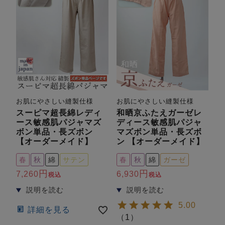
売れ筋ランキング
新着商品
- Item Ranking -
- New Arrival -
お肌にやさしい縫製仕様
お肌にやさしい縫製仕様
スーピマ超長綿レディ
和晒京ふたえガーゼレ
ース敏感肌パジャマズ
ディース敏感肌パジャ
すべてのデザインのパジャマ一覧はこちら
ボン単品・長ズボン
マズボン単品・長ズボ
【オーダーメイド】
ン 【オーダーメイド】
春
秋
綿
サテン
春
秋
綿
ガーゼ
7,260
6,930
税込
税込
5.00
詳細を見る
（
1
）