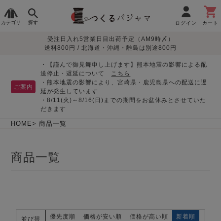
カテゴリ
探す
ログイン
カート
受注日入れ5営業日目出荷予定（AM9時〆）
季節で
生地で
目的別で
デザインで
はじめて
送料800円 / 北海道・沖縄・離島は別途800円
さがす
さがす
さがす
さがす
の方へ
レディースパジャマ
・【謹んで御見舞申し上げます】熊本地震の影響による配
送停止・遅延について
こちら
・熊本地震の影響により、宮崎県・鹿児島県への配送に遅
ご案内
延が発生しています
・8/11(火)～8/16(日)までの期間をお盆休みとさせていた
敏感肌用
入院・介護
つくるパジャマとは
胸が目立たない
夏パジャマ特集
迷ったら、まずはこの
だきます
パジャマ
パジャマ
パジャマ！
綿100%
リネン・麻
シルク/絹
長袖
半袖
七分袖
HOME
商品一覧
すべてのレデ
ィース
商品一覧
パジャマ
マタニティ
ペアで
お支払い・送料・配送
返品・交換について
眠れる作務衣特集
よくあるご質問
前開き
かぶり
ワンピース
パジャマ
そろえたい
について
オーガニック素材
ガーゼ
サテン織り
春
夏
秋
冬
優先度順
価格が安い順
価格が高い順
新着順
並び替