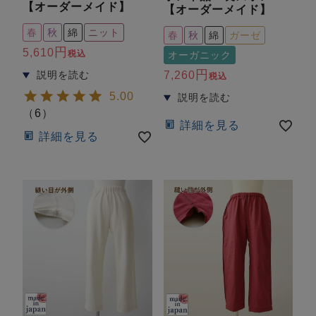
前開き
かぶり
スリーパー
【オーダーメイド】
【オーダーメイド】
目的別でさがす一覧はこちら
春
秋
綿
ニット
売れ筋ランキング
新着商品
春
秋
綿
ガーゼ
- Item Ranking -
- New Arrival -
5,610
税込
オーガニック
7,260
上着単品
税込
作務衣
羽織・バスロ
すべての生地一覧はこちら
5.00
春
夏
秋
冬
ーブ
（
6
）
ボーイズパジャマ
詳細を見る
詳細を見る
ズボン単品
ガールズ長袖
ガールズ半袖
ワンピース
春
夏
秋
冬
すべてのキッ