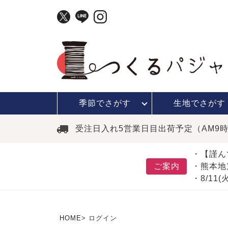
季節で
さがす
生地で
さがす
受注日入れ5営業日目出荷予定（AM9
・【謹ん
ご案内
・熊本地
・8/11
HOME
ログイン