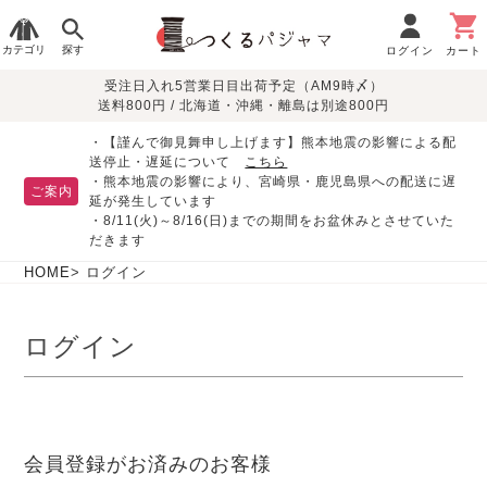
カテゴリ
探す
ログイン
カート
受注日入れ5営業日目出荷予定（AM9時〆）
季節で
生地で
目的別で
デザインで
はじめて
送料800円 / 北海道・沖縄・離島は別途800円
さがす
さがす
さがす
さがす
の方へ
レディースパジャマ
・【謹んで御見舞申し上げます】熊本地震の影響による配
送停止・遅延について
こちら
・熊本地震の影響により、宮崎県・鹿児島県への配送に遅
ご案内
延が発生しています
・8/11(火)～8/16(日)までの期間をお盆休みとさせていた
敏感肌用
入院・介護
つくるパジャマとは
胸が目立たない
夏パジャマ特集
迷ったら、まずはこの
だきます
パジャマ
パジャマ
パジャマ！
綿100%
リネン・麻
シルク/絹
長袖
半袖
七分袖
HOME
ログイン
すべてのレデ
ィース
ログイン
パジャマ
マタニティ
ペアで
お支払い・送料・配送
返品・交換について
眠れる作務衣特集
よくあるご質問
前開き
かぶり
ワンピース
パジャマ
そろえたい
について
オーガニック素材
ガーゼ
サテン織り
春
夏
秋
冬
会員登録がお済みのお客様