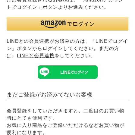
前開き
かぶり
スリーパー
トでログイン」ボタンよりお進みください。
目的別でさがす一覧はこちら
売れ筋ランキング
新着商品
- Item Ranking -
- New Arrival -
上着単品
作務衣
羽織・バスロ
すべての生地一覧はこちら
LINEとの会員連携がお済みの方は、「LINEでログイ
春
夏
秋
冬
ーブ
ン」ボタンからログインしてください。まだの方
ボーイズパジャマ
は、
LINEと会員連携
をしてください。
ズボン単品
まだご登録がお済みでないお客様
会員登録をしていただきますと、二度目のお買い物
時にとても便利です。
ガールズ長袖
ガールズ半袖
ワンピース
お気に入り商品をご登録いただけるなどお買い物が
春
夏
秋
冬
すべてのキッ
便利になります。