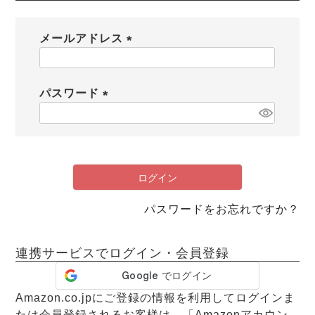
メンズパジャマ
上着単品
メールアドレス
作務衣
胸がすけない
羽織・バスロ
体型別におすすめパジ
年齢別におすすめパジ
ルームウェア
会社概要
お買い物ガイド
安心の日本製
ーブ
ャマ
ャマ
(
必
サッカー/ちぢみ 楊
ニット/ストレッチ
起毛/フランネル
須
パスワード
柳
)
(
ズボン単品
必
SDGsの取り組み
インナーウェア
生活雑貨
カタログギフト
須
)
ログイン
パスワードをお忘れですか？
春
夏
秋
冬
柄物
長袖
半袖
七分袖
ガールズパジャマ
連携サービスでログイン・会員登録
すべてのメン
ズ
売れ筋ランキング
新着商品
パジャマ
- Item Ranking -
- New Arrival -
Amazon.co.jpにご登録の情報を利用してログインま
たは会員登録されるお客様は、「Amazonアカウン