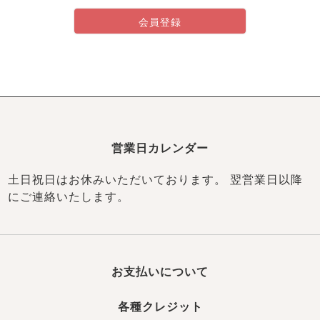
ズ
パジャマ
会員登録
ガールズ前開
ガールズかぶ
ボーイズ長袖
き
り
売れ筋ランキング
新着商品
- Item Ranking -
- New Arrival -
営業日カレンダー
ボーイズ半袖
ボーイズ前開
ボーイズかぶ
き
り
土日祝日はお休みいただいております。 翌営業日以降
すべての季節のパジャマ一覧はこちら
にご連絡いたします。
お支払いについて
ガールズ
上着
ガールズ
ズボ
ボーイズ
上着
ボーイズ
ズボ
単品
ン単品
単品
ン単品
各種クレジット