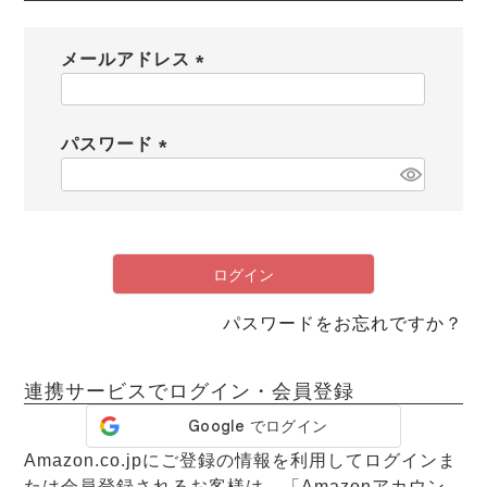
メンズパジャマ
上着単品
メールアドレス
作務衣
胸がすけない
羽織・バスロ
体型別におすすめパジ
年齢別におすすめパジ
ルームウェア
会社概要
お買い物ガイド
安心の日本製
ーブ
ャマ
ャマ
(
必
サッカー/ちぢみ 楊
ニット/ストレッチ
起毛/フランネル
須
パスワード
柳
)
(
ズボン単品
必
SDGsの取り組み
インナーウェア
生活雑貨
カタログギフト
須
)
ログイン
パスワードをお忘れですか？
春
夏
秋
冬
柄物
長袖
半袖
七分袖
ガールズパジャマ
連携サービスでログイン・会員登録
すべてのメン
ズ
売れ筋ランキング
新着商品
パジャマ
- Item Ranking -
- New Arrival -
Amazon.co.jpにご登録の情報を利用してログインま
たは会員登録されるお客様は、「Amazonアカウン