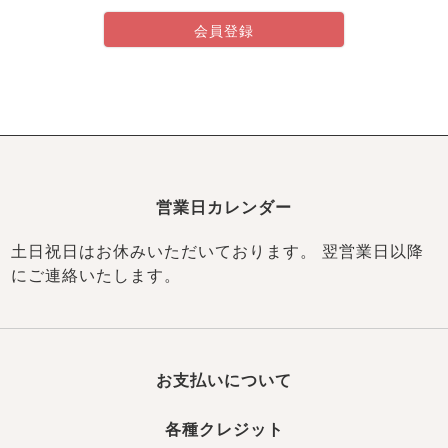
ズ
パジャマ
会員登録
ガールズ前開
ガールズかぶ
ボーイズ長袖
き
り
売れ筋ランキング
新着商品
- Item Ranking -
- New Arrival -
営業日カレンダー
ボーイズ半袖
ボーイズ前開
ボーイズかぶ
き
り
土日祝日はお休みいただいております。 翌営業日以降
すべての季節のパジャマ一覧はこちら
にご連絡いたします。
お支払いについて
ガールズ
上着
ガールズ
ズボ
ボーイズ
上着
ボーイズ
ズボ
単品
ン単品
単品
ン単品
各種クレジット