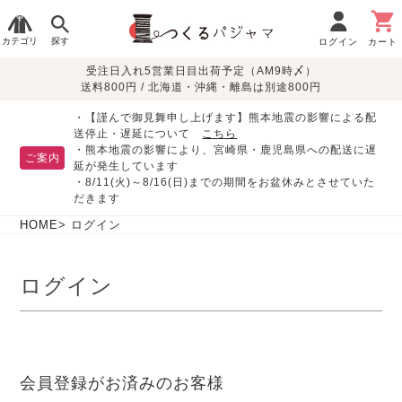
カテゴリ
探す
ログイン
カート
受注日入れ5営業日目出荷予定（AM9時〆）
季節で
生地で
目的別で
デザインで
はじめて
送料800円 / 北海道・沖縄・離島は別途800円
さがす
さがす
さがす
さがす
の方へ
レディースパジャマ
・【謹んで御見舞申し上げます】熊本地震の影響による配
送停止・遅延について
こちら
・熊本地震の影響により、宮崎県・鹿児島県への配送に遅
ご案内
延が発生しています
・8/11(火)～8/16(日)までの期間をお盆休みとさせていた
敏感肌用
入院・介護
つくるパジャマとは
胸が目立たない
夏パジャマ特集
迷ったら、まずはこの
だきます
パジャマ
パジャマ
パジャマ！
綿100%
リネン・麻
シルク/絹
長袖
半袖
七分袖
HOME
ログイン
すべてのレデ
ィース
ログイン
パジャマ
マタニティ
ペアで
お支払い・送料・配送
返品・交換について
眠れる作務衣特集
よくあるご質問
前開き
かぶり
ワンピース
パジャマ
そろえたい
について
オーガニック素材
ガーゼ
サテン織り
春
夏
秋
冬
会員登録がお済みのお客様