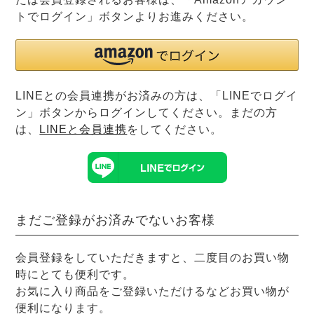
前開き
かぶり
スリーパー
トでログイン」ボタンよりお進みください。
目的別でさがす一覧はこちら
売れ筋ランキング
新着商品
- Item Ranking -
- New Arrival -
上着単品
作務衣
羽織・バスロ
すべての生地一覧はこちら
LINEとの会員連携がお済みの方は、「LINEでログイ
春
夏
秋
冬
ーブ
ン」ボタンからログインしてください。まだの方
ボーイズパジャマ
は、
LINEと会員連携
をしてください。
ズボン単品
まだご登録がお済みでないお客様
会員登録をしていただきますと、二度目のお買い物
時にとても便利です。
ガールズ長袖
ガールズ半袖
ワンピース
お気に入り商品をご登録いただけるなどお買い物が
春
夏
秋
冬
すべてのキッ
便利になります。