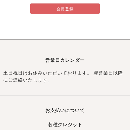
ズ
パジャマ
会員登録
ガールズ前開
ガールズかぶ
ボーイズ長袖
き
り
売れ筋ランキング
新着商品
- Item Ranking -
- New Arrival -
営業日カレンダー
ボーイズ半袖
ボーイズ前開
ボーイズかぶ
き
り
土日祝日はお休みいただいております。 翌営業日以降
すべての季節のパジャマ一覧はこちら
にご連絡いたします。
お支払いについて
ガールズ
上着
ガールズ
ズボ
ボーイズ
上着
ボーイズ
ズボ
単品
ン単品
単品
ン単品
各種クレジット