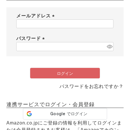
メンズパジャマ
上着単品
メールアドレス
作務衣
胸がすけない
羽織・バスロ
体型別におすすめパジ
年齢別におすすめパジ
ルームウェア
会社概要
お買い物ガイド
安心の日本製
ーブ
ャマ
ャマ
(
必
サッカー/ちぢみ 楊
ニット/ストレッチ
起毛/フランネル
須
パスワード
柳
)
(
ズボン単品
必
SDGsの取り組み
インナーウェア
生活雑貨
カタログギフト
須
)
ログイン
パスワードをお忘れですか？
春
夏
秋
冬
柄物
長袖
半袖
七分袖
ガールズパジャマ
連携サービスでログイン・会員登録
すべてのメン
ズ
売れ筋ランキング
新着商品
パジャマ
- Item Ranking -
- New Arrival -
Amazon.co.jpにご登録の情報を利用してログインま
たは会員登録されるお客様は、「Amazonアカウン