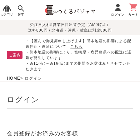
カテゴリ
探す
ログイン
カート
受注日入れ5営業日目出荷予定（AM9時〆）
季節で
生地で
目的別で
デザインで
はじめて
送料800円 / 北海道・沖縄・離島は別途800円
さがす
さがす
さがす
さがす
の方へ
レディースパジャマ
・【謹んで御見舞申し上げます】熊本地震の影響による配
送停止・遅延について
こちら
・熊本地震の影響により、宮崎県・鹿児島県への配送に遅
ご案内
延が発生しています
・8/11(火)～8/16(日)までの期間をお盆休みとさせていた
敏感肌用
入院・介護
つくるパジャマとは
胸が目立たない
夏パジャマ特集
迷ったら、まずはこの
だきます
パジャマ
パジャマ
パジャマ！
綿100%
リネン・麻
シルク/絹
長袖
半袖
七分袖
HOME
ログイン
すべてのレデ
ィース
ログイン
パジャマ
マタニティ
ペアで
お支払い・送料・配送
返品・交換について
眠れる作務衣特集
よくあるご質問
前開き
かぶり
ワンピース
パジャマ
そろえたい
について
オーガニック素材
ガーゼ
サテン織り
春
夏
秋
冬
会員登録がお済みのお客様