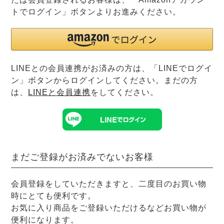
前開き
かぶり
スリーパー
トでログイン」ボタンよりお進みください。
目的別でさがす一覧はこちら
売れ筋ランキング
新着商品
- Item Ranking -
- New Arrival -
上着単品
作務衣
羽織・バスロ
すべての生地一覧はこちら
LINEとの会員連携がお済みの方は、「LINEでログイ
春
夏
秋
冬
ーブ
ン」ボタンからログインしてください。まだの方
ボーイズパジャマ
は、
LINEと会員連携
をしてください。
ズボン単品
まだご登録がお済みでないお客様
会員登録をしていただきますと、二度目のお買い物
時にとても便利です。
ガールズ長袖
ガールズ半袖
ワンピース
お気に入り商品をご登録いただけるなどお買い物が
春
夏
秋
冬
すべてのキッ
便利になります。