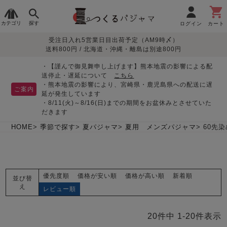
カテゴリ
探す
ログイン
カート
受注日入れ5営業日目出荷予定（AM9時〆）
季節で
生地で
目的別で
デザインで
はじめて
送料800円 / 北海道・沖縄・離島は別途800円
さがす
さがす
さがす
さがす
の方へ
レディースパジャマ
・【謹んで御見舞申し上げます】熊本地震の影響による配
送停止・遅延について
こちら
・熊本地震の影響により、宮崎県・鹿児島県への配送に遅
ご案内
延が発生しています
・8/11(火)～8/16(日)までの期間をお盆休みとさせていた
敏感肌用
入院・介護
つくるパジャマとは
胸が目立たない
夏パジャマ特集
迷ったら、まずはこの
だきます
パジャマ
パジャマ
パジャマ！
綿100%
リネン・麻
シルク/絹
長袖
半袖
七分袖
HOME
季節で探す
夏パジャマ
夏用 メンズパジャマ
60先
すべてのレデ
ィース
パジャマ
優先度順
価格が安い順
価格が高い順
新着順
並び替
マタニティ
ペアで
お支払い・送料・配送
返品・交換について
眠れる作務衣特集
よくあるご質問
え
前開き
かぶり
ワンピース
レビュー順
パジャマ
そろえたい
について
オーガニック素材
ガーゼ
サテン織り
春
夏
秋
冬
20
件中
1
-
20
件表示