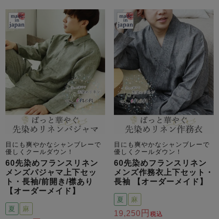
メンズパジャマ
上着単品
作務衣
胸がすけない
羽織・バスロ
体型別におすすめパジ
年齢別におすすめパジ
ルームウェア
会社概要
お買い物ガイド
安心の日本製
ーブ
ャマ
ャマ
サッカー/ちぢみ 楊
ニット/ストレッチ
起毛/フランネル
柳
ズボン単品
SDGsの取り組み
インナーウェア
生活雑貨
カタログギフト
目にも爽やかなシャンブレーで
目にも爽やかなシャンブレーで
春
夏
秋
冬
柄物
優しくクールダウン！
優しくクールダウン！
長袖
半袖
七分袖
60先染めフランスリネン
60先染めフランスリネン
ガールズパジャマ
メンズパジャマ上下セッ
メンズ作務衣上下セット・
すべてのメン
ト・長袖/前開き/襟あり
長袖 【オーダーメイド】
ズ
【オーダーメイド】
売れ筋ランキング
新着商品
パジャマ
夏
麻
- Item Ranking -
- New Arrival -
夏
麻
19,250
税込