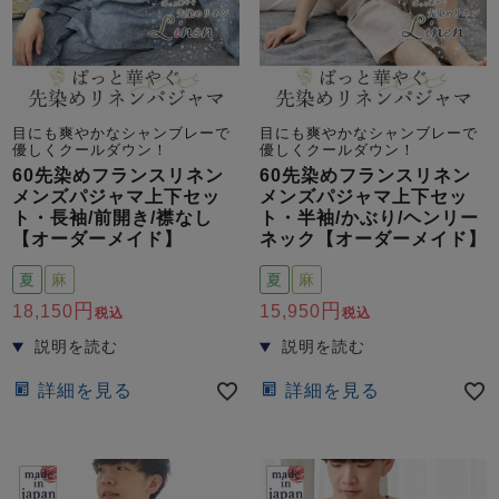
目にも爽やかなシャンブレーで
目にも爽やかなシャンブレーで
優しくクールダウン！
優しくクールダウン！
60先染めフランスリネン
60先染めフランスリネン
売れ筋ランキング
新着商品
メンズパジャマ上下セッ
メンズパジャマ上下セッ
- Item Ranking -
- New Arrival -
ト・長袖/前開き/襟なし
ト・半袖/かぶり/ヘンリー
【オーダーメイド】
ネック【オーダーメイド】
夏
麻
夏
麻
すべてのデザインのパジャマ一覧はこちら
18,150
15,950
税込
税込
詳細を見る
詳細を見る