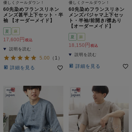
ズ
優しくクールダウン！
優しくクールダウン！
パジャマ
60先染めフランスリネン
60先染めフランスリネン
メンズ甚平上下セット・半
メンズパジャマ上下セッ
袖 【オーダーメイド】
ト・半袖/前開き/襟あり
ガールズ前開
ガールズかぶ
ボーイズ長袖
【オーダーメイド】
き
り
夏
麻
夏
麻
17,600
税込
18,150
税込
売れ筋ランキング
新着商品
5.00
（
1
）
- Item Ranking -
- New Arrival -
詳細を見る
詳細を見る
ボーイズ半袖
ボーイズ前開
ボーイズかぶ
き
り
すべての季節のパジャマ一覧はこちら
ガールズ
上着
ガールズ
ズボ
ボーイズ
上着
ボーイズ
ズボ
単品
ン単品
単品
ン単品