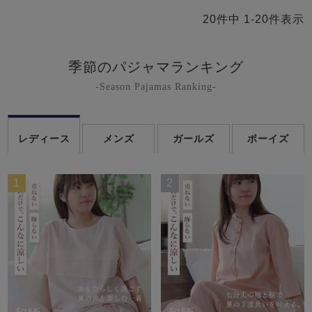
20
件中
1
-
20
件表示
季節のパジャマランキング
-Season Pajamas Ranking-
レディース
メンズ
ガールズ
ボーイズ
1
2