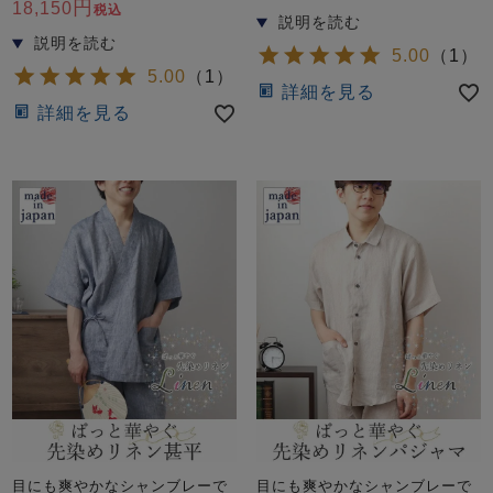
前開き
かぶり
スリーパー
18,150
税込
目的別でさがす一覧はこちら
売れ筋ランキング
新着商品
5.00
（
1
）
- Item Ranking -
- New Arrival -
5.00
（
1
）
詳細を見る
詳細を見る
上着単品
作務衣
羽織・バスロ
すべての生地一覧はこちら
春
夏
秋
冬
ーブ
ボーイズパジャマ
ズボン単品
ガールズ長袖
ガールズ半袖
ワンピース
春
夏
秋
冬
すべてのキッ
目にも爽やかなシャンブレーで
目にも爽やかなシャンブレーで