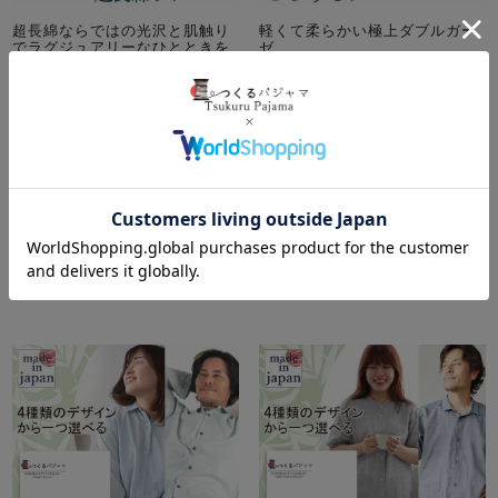
超長綿ならではの光沢と肌触り
軽くて柔らかい極上ダブルガー
でラグジュアリーなひとときを
ゼ
スーピマ超長綿サテンパジ
とろけるガーゼパジャマカ
ャマカタログギフト
タログギフト
春
秋
綿
サテン
春
秋
綿
ガーゼ
12,980
オーガニック
税込
14,190
税込
詳細を見る
詳細を見る