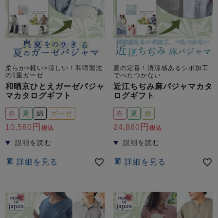
柔らか×軽い×涼しい！和晒製法
夏の定番！清涼感あるシボ加工
の1重ガーゼ
でべたつかない
和晒京ひとえガーゼパジャ
近江ちぢみ麻パジャマカタ
マカタログギフト
ログギフト
春
夏
綿
ガーゼ
春
夏
麻
10,560
24,860
税込
税込
詳細を見る
詳細を見る