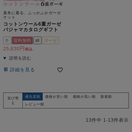
真冬に着る、ふっかふかガーゼ
ケット
コットンウール6重ガーゼ
パジャマカタログギフト
冬
送料無料
綿
ガーゼ
25,630
税込
詳細を見る
優先度順
価格が安い順
価格が高い順
新着順
並び替
え
レビュー順
13
件中
1
-
13
件表示