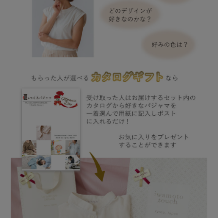
メンズパジャマ
上着単品
作務衣
胸がすけない
羽織・バスロ
体型別におすすめパジ
年齢別におすすめパジ
ルームウェア
会社概要
お買い物ガイド
安心の日本製
ーブ
ャマ
ャマ
サッカー/ちぢみ 楊
ニット/ストレッチ
起毛/フランネル
柳
ズボン単品
SDGsの取り組み
インナーウェア
生活雑貨
カタログギフト
春
夏
秋
冬
柄物
長袖
半袖
七分袖
ガールズパジャマ
すべてのメン
ズ
売れ筋ランキング
新着商品
パジャマ
- Item Ranking -
- New Arrival -