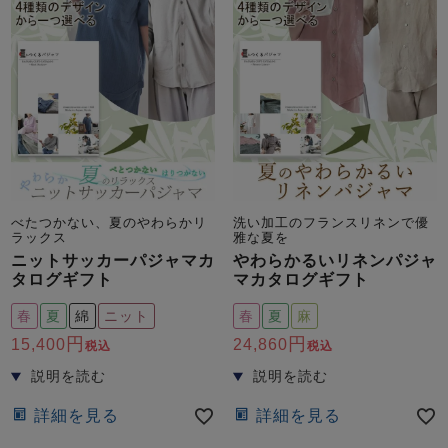
べたつかない、夏のやわらかリ
洗い加工のフランスリネンで優
ラックス
雅な夏を
ニットサッカーパジャマカ
やわらかるいリネンパジャ
タログギフト
マカタログギフト
春
夏
綿
ニット
春
夏
麻
15,400
24,860
税込
税込
詳細を見る
詳細を見る