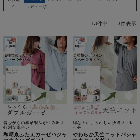
並び替
え
レビュー順
13
件中
1
-
13
件表示
昔ながらの和晒製法が生み出す
綿なのに、うれしい快適ストレ
特別な風合い
ッチ
和晒京ふたえガーゼパジャ
やわらか天竺ニットパジャ