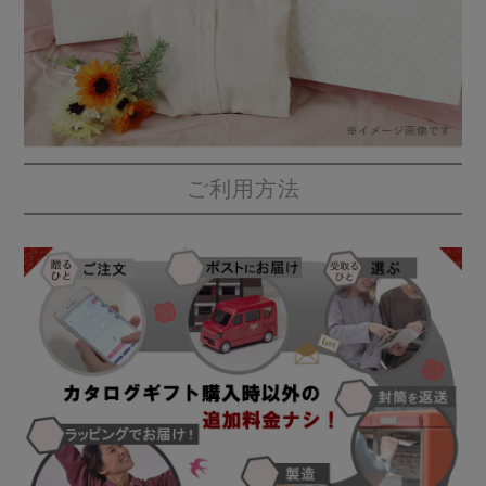
前開き
かぶり
スリーパー
目的別でさがす一覧はこちら
売れ筋ランキング
新着商品
- Item Ranking -
- New Arrival -
上着単品
作務衣
羽織・バスロ
すべての生地一覧はこちら
春
夏
秋
冬
ーブ
ご利用方法
ボーイズパジャマ
ズボン単品
ガールズ長袖
ガールズ半袖
ワンピース
春
夏
秋
冬
すべてのキッ