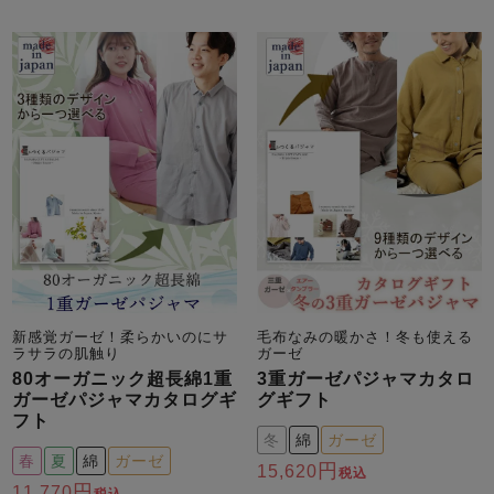
新感覚ガーゼ！柔らかいのにサ
毛布なみの暖かさ！冬も使える
ラサラの肌触り
ガーゼ
80オーガニック超長綿1重
3重ガーゼパジャマカタロ
ガーゼパジャマカタログギ
グギフト
フト
冬
綿
ガーゼ
春
夏
綿
ガーゼ
15,620
税込
11,770