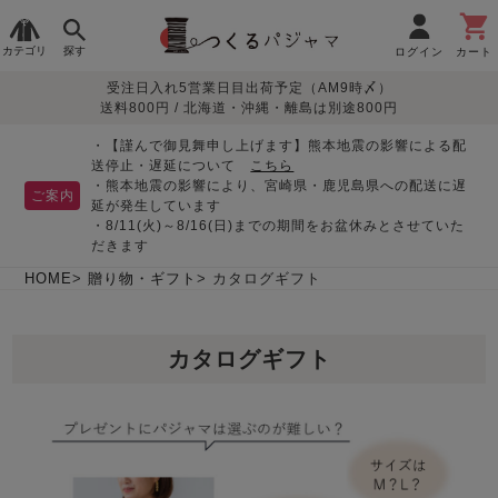
カテゴリ
探す
ログイン
カート
受注日入れ5営業日目出荷予定（AM9時〆）
季節で
生地で
目的別で
デザインで
はじめて
送料800円 / 北海道・沖縄・離島は別途800円
さがす
さがす
さがす
さがす
の方へ
レディースパジャマ
・【謹んで御見舞申し上げます】熊本地震の影響による配
送停止・遅延について
こちら
・熊本地震の影響により、宮崎県・鹿児島県への配送に遅
ご案内
延が発生しています
・8/11(火)～8/16(日)までの期間をお盆休みとさせていた
敏感肌用
入院・介護
つくるパジャマとは
胸が目立たない
夏パジャマ特集
迷ったら、まずはこの
だきます
パジャマ
パジャマ
パジャマ！
綿100%
リネン・麻
シルク/絹
長袖
半袖
七分袖
HOME
贈り物・ギフト
カタログギフト
すべてのレデ
ィース
カタログギフト
パジャマ
マタニティ
ペアで
お支払い・送料・配送
返品・交換について
眠れる作務衣特集
よくあるご質問
前開き
かぶり
ワンピース
パジャマ
そろえたい
について
オーガニック素材
ガーゼ
サテン織り
春
夏
秋
冬