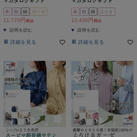
マカタログギフト
マカタログギフト
春
秋
綿
ガーゼ
春
秋
綿
ニット
11,770
12,430
税込
税込
詳細を見る
詳細を見る