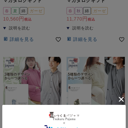
マカタログギフト
マカタログギフト
春
夏
綿
ガーゼ
春
秋
綿
ガーゼ
10,560
11,770
税込
税込
詳細を見る
詳細を見る