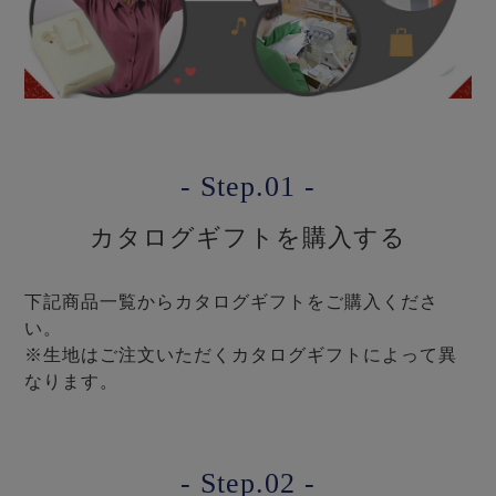
ズ
パジャマ
ガールズ前開
ガールズかぶ
ボーイズ長袖
き
り
- Step.01 -
売れ筋ランキング
新着商品
- Item Ranking -
- New Arrival -
カタログギフトを購入する
ボーイズ半袖
ボーイズ前開
ボーイズかぶ
き
り
すべての季節のパジャマ一覧はこちら
下記商品一覧からカタログギフトをご購入くださ
い。
※生地はご注文いただくカタログギフトによって異
なります。
ガールズ
上着
ガールズ
ズボ
ボーイズ
上着
ボーイズ
ズボ
単品
ン単品
単品
ン単品
- Step.02 -