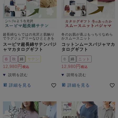
超長綿ならではの光沢と肌触り
冬のお肌が喜ぶもっちりなめら
でラグジュアリーなひとときを
かスムースニット
スーピマ超長綿サテンパジ
コットンムースパジャマカ
ャマカタログギフト
タログギフト
春
秋
綿
サテン
冬
綿
ニット
12,980
12,980
税込
税込
詳細を見る
詳細を見る