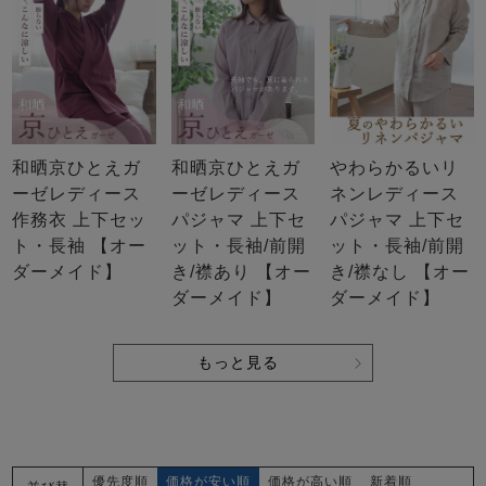
和晒京ひとえガ
和晒京ひとえガ
やわらかるいリ
ーゼレディース
ーゼレディース
ネンレディース
作務衣 上下セッ
パジャマ 上下セ
パジャマ 上下セ
ト・長袖 【オー
ット・長袖/前開
ット・長袖/前開
ダーメイド】
き/襟あり 【オー
き/襟なし 【オー
ダーメイド】
ダーメイド】
もっと見る
優先度順
価格が安い順
価格が高い順
新着順