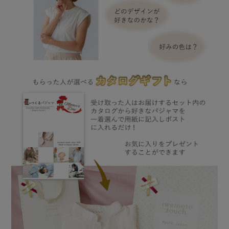
メンズパジャマ
上着単品
作務衣
胸がすけない
羽織・バスロ
体型別におすすめパジ
年齢別におすすめパジ
ルームウェア
会社概要
お買い物ガイド
安心の日本製
ーブ
ャマ
ャマ
サッカー/ちぢみ 楊
ニット/ストレッチ
起毛/フランネル
柳
ズボン単品
SDGsの取り組み
インナーウェア
生活雑貨
カタログギフト
春
夏
秋
冬
柄物
長袖
半袖
七分袖
ガールズパジャマ
すべてのメン
ズ
売れ筋ランキング
新着商品
パジャマ
- Item Ranking -
- New Arrival -