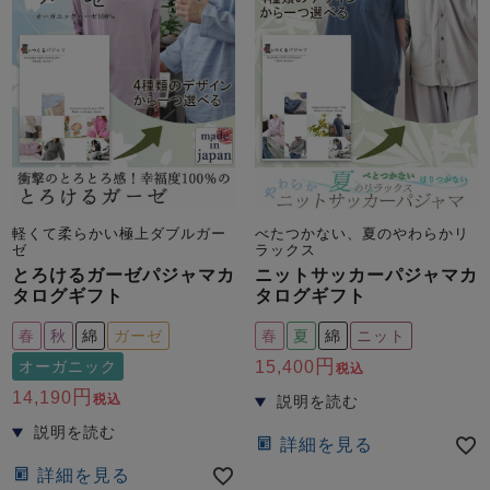
軽くて柔らかい極上ダブルガー
べたつかない、夏のやわらかリ
ゼ
ラックス
とろけるガーゼパジャマカ
ニットサッカーパジャマカ
タログギフト
タログギフト
春
秋
綿
ガーゼ
春
夏
綿
ニット
オーガニック
15,400
税込
14,190
税込
詳細を見る
詳細を見る