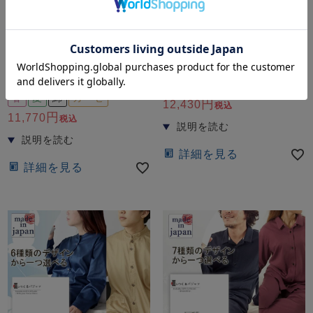
新感覚ガーゼ！柔らかいのにサ
綿なのに、うれしい快適ストレ
ラサラの肌触り
ッチ
80オーガニック超長綿1重
やわらか天竺ニットパジャ
ガーゼパジャマカタログギ
マカタログギフト
フト
春
秋
綿
ニット
春
夏
綿
ガーゼ
12,430
税込
11,770
税込
詳細を見る
詳細を見る