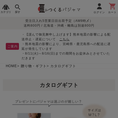
カテゴリ
探す
ログイン
カート
受注日入れ5営業日目出荷予定（AM9時〆）
季節で
生地で
目的別で
デザインで
はじめて
送料800円 / 北海道・沖縄・離島は別途800円
さがす
さがす
さがす
さがす
の方へ
レディースパジャマ
・【謹んで御見舞申し上げます】熊本地震の影響による配
送停止・遅延について
こちら
・熊本地震の影響により、宮崎県・鹿児島県への配送に遅
ご案内
延が発生しています
・8/11(火)～8/16(日)までの期間をお盆休みとさせていた
敏感肌用
入院・介護
つくるパジャマとは
胸が目立たない
夏パジャマ特集
迷ったら、まずはこの
だきます
パジャマ
パジャマ
パジャマ！
綿100%
リネン・麻
シルク/絹
長袖
半袖
七分袖
HOME
贈り物・ギフト
カタログギフト
すべてのレデ
ィース
カタログギフト
パジャマ
マタニティ
ペアで
お支払い・送料・配送
返品・交換について
眠れる作務衣特集
よくあるご質問
前開き
かぶり
ワンピース
パジャマ
そろえたい
について
オーガニック素材
ガーゼ
サテン織り
春
夏
秋
冬