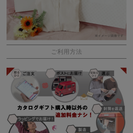
前開き
かぶり
スリーパー
目的別でさがす一覧はこちら
売れ筋ランキング
新着商品
- Item Ranking -
- New Arrival -
上着単品
作務衣
羽織・バスロ
すべての生地一覧はこちら
春
夏
秋
冬
ーブ
ご利用方法
ボーイズパジャマ
ズボン単品
ガールズ長袖
ガールズ半袖
ワンピース
春
夏
秋
冬
すべてのキッ