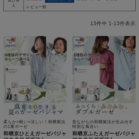
並び替
え
レビュー順
13
件中
1
-
13
件表示
柔らか×軽い×涼しい！和晒製法
昔ながらの和晒製法が生み出す
の1重ガーゼ
特別な風合い
和晒京ひとえガーゼパジャ
和晒京ふたえガーゼパジャ