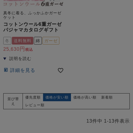
真冬に着る、ふっかふかガーゼ
ケット
コットンウール6重ガーゼ
パジャマカタログギフト
冬
送料無料
綿
ガーゼ
25,630
税込
詳細を見る
優先度順
価格が安い順
価格が高い順
新着順
並び替
え
レビュー順
13
件中
1
-
13
件表示