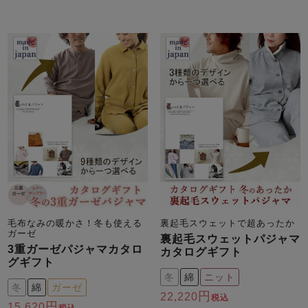
毛布なみの暖かさ！冬も使える
裏起毛スウェットで超あったか
ガーゼ
裏起毛スウェットパジャマ
3重ガーゼパジャマカタロ
カタログギフト
グギフト
冬
綿
ニット
冬
綿
ガーゼ
22,220
税込
15,620