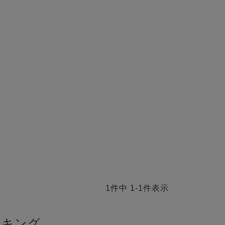
1
件中
1
-
1
件表示
ンキング