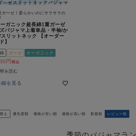
覚ガーゼ！柔らかいのにサラサラの
り
オーガニック超長綿1重ガーゼ
ズパジャマ上着単品・半袖/か
/スリットネック 【オーダー
ド】
綿
ガーゼ
オーガニック
230
税込
詳細を見る
替え
優先度順
価格が安い順
価格が高い順
新着順
レビュー順
季節のパジャマラ