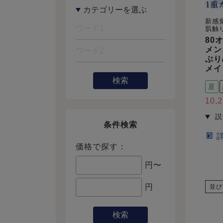
新感
肌触
80
メン
ぶり
メイ
検索
夏
10,
条件検索
価格で探す：
円〜
円
並び
検索