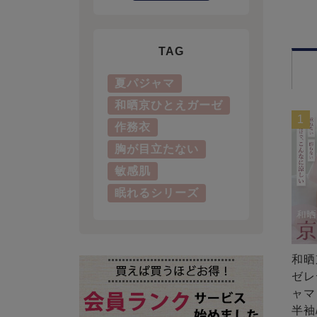
TAG
夏パジャマ
和晒京ひとえガーゼ
1
作務衣
胸が目立たない
敏感肌
眠れるシリーズ
和晒
ゼレ
ャマ
半袖