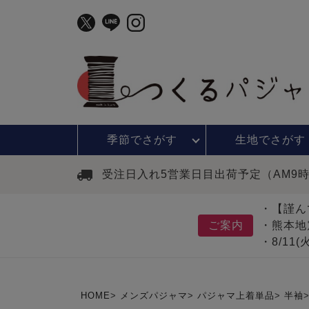
季節で
さがす
生地で
さがす
受注日入れ5営業日目出荷予定（AM9
・【謹ん
ご案内
・熊本地
・8/11
HOME
メンズパジャマ
パジャマ上着単品
半袖