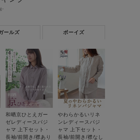
g-
ガールズ
ボーイズ
4
5
和晒京ひとえガー
やわらかるいリネ
ゼレディースパジ
ンレディースパジ
ャマ 上下セット・
ャマ 上下セット・
長袖/前開き/襟あり
長袖/前開き/襟なし