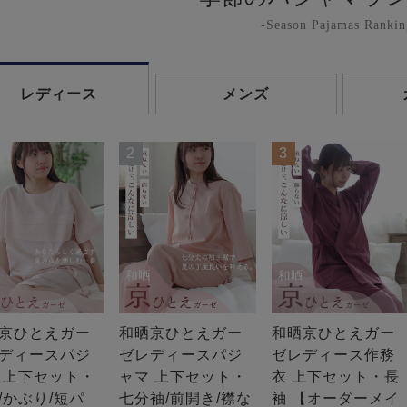
-Season Pajamas Rankin
レディース
メンズ
2
3
京ひとえガー
和晒京ひとえガー
和晒京ひとえガー
ディースパジ
ゼレディースパジ
ゼレディース作務
 上下セット・
ャマ 上下セット・
衣 上下セット・長
/かぶり/短パ
七分袖/前開き/襟な
袖 【オーダーメイ