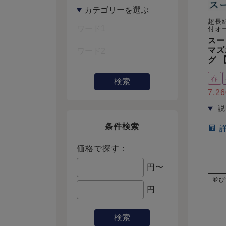
超長
付オ
スー
マズ
グ 
春
検索
7,26
条件検索
価格で探す：
円〜
並び
円
検索