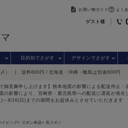
お買い物ガイド
よく
ゲスト様
目的別で
さがす
デザインで
さがす
時〆）
送料800円 / 北海道・沖縄・離島は別途800円
で御見舞申し上げます】熊本地震の影響による配送停止
震の影響により、宮崎県・鹿児島県への配送に遅延が発生
(火)～8/16(日)までの期間をお盆休みとさせていただきます
パイピング
ズボン単品
長ズボン