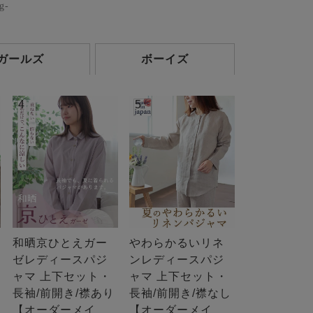
g-
ガールズ
ボーイズ
4
5
和晒京ひとえガー
やわらかるいリネ
ゼレディースパジ
ンレディースパジ
ャマ 上下セット・
ャマ 上下セット・
長袖/前開き/襟あり
長袖/前開き/襟なし
【オーダーメイ
【オーダーメイ