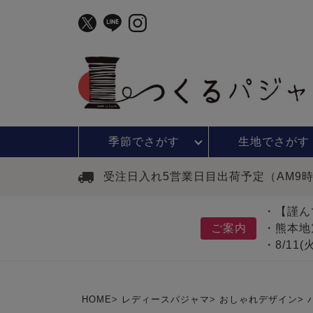
季節で
さがす
生地で
さがす
受注日入れ5営業日目出荷予定（AM9
・【謹ん
ご案内
・熊本地
・8/11
HOME
レディースパジャマ
おしゃれデザイン