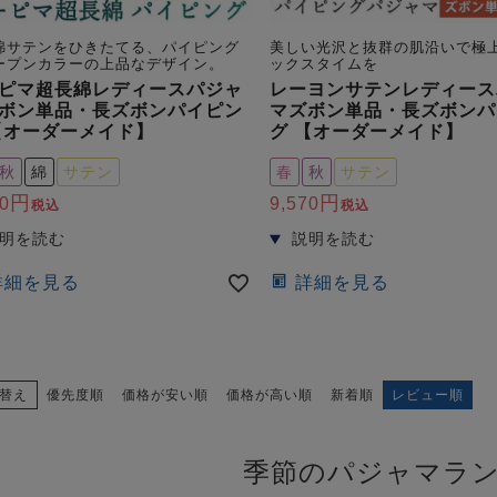
綿サテンをひきたてる、パイピング
美しい光沢と抜群の肌沿いで極
ープンカラーの上品なデザイン。
ックスタイムを
ピマ超長綿レディースパジャ
レーヨンサテンレディース
ボン単品・長ズボンパイピン
マズボン単品・長ズボンパ
【オーダーメイド】
グ 【オーダーメイド】
秋
綿
サテン
春
秋
サテン
0
9,570
税込
税込
詳細を見る
詳細を見る
替え
優先度順
価格が安い順
価格が高い順
新着順
レビュー順
季節のパジャマラ