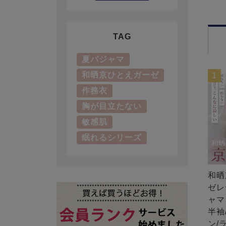
TAG
夏パジャマ
和晒京ひとえガーゼ
1
作務衣
胸が目立たない
敏感肌
眠れるシリーズ
和晒
ゼレ
ャマ
半袖
ン/