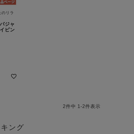
上のリラ
パジャ
イピン
2
件中
1
-
2
件表示
ンキング