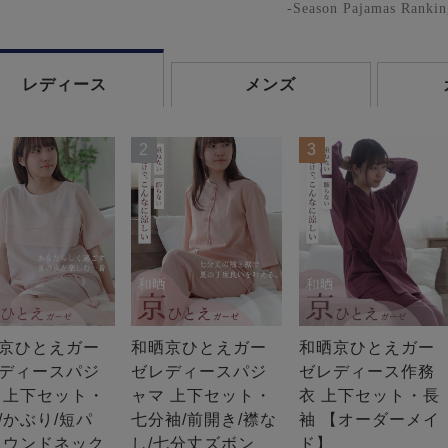
-Season Pajamas Rankin
レディース
メンズ
2
3
京ひとえガー
和晒京ひとえガー
和晒京ひとえガー
ディースパジ
ゼレディースパジ
ゼレディース作務
 上下セット・
ャマ 上下セット・
衣 上下セット・長
/かぶり/短パ
七分袖/前開き/襟な
袖 【オーダーメイ
ラウンドネック
し/七分丈ズボン
ド】