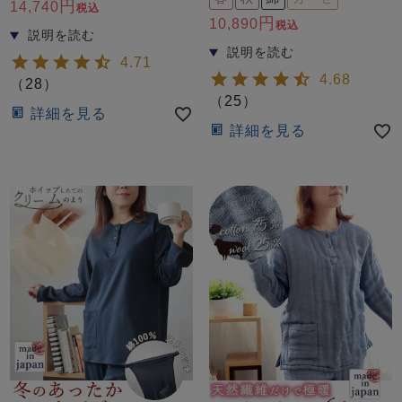
前開き
かぶり
スリーパー
14,740
税込
10,890
税込
目的別でさがす一覧はこちら
売れ筋ランキング
新着商品
- Item Ranking -
- New Arrival -
4.71
4.68
（
28
）
上着単品
（
25
）
詳細を見る
作務衣
羽織・バスロ
すべての生地一覧はこちら
春
夏
秋
冬
詳細を見る
ーブ
ボーイズパジャマ
ズボン単品
ガールズ長袖
ガールズ半袖
ワンピース
春
夏
秋
冬
すべてのキッ