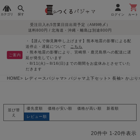
カテゴリ
探す
ログイン
カート
受注日入れ5営業日目出荷予定（AM9時〆）
季節で
生地で
目的別で
デザインで
はじめて
送料800円 / 北海道・沖縄・離島は別途800円
さがす
さがす
さがす
さがす
の方へ
レディースパジャマ
・【謹んで御見舞申し上げます】熊本地震の影響による配
送停止・遅延について
こちら
・熊本地震の影響により、宮崎県・鹿児島県への配送に遅
ご案内
延が発生しています
・8/11(火)～8/16(日)までの期間をお盆休みとさせていた
敏感肌用
入院・介護
つくるパジャマとは
胸が目立たない
夏パジャマ特集
迷ったら、まずはこの
だきます
パジャマ
パジャマ
パジャマ！
綿100%
リネン・麻
シルク/絹
長袖
半袖
七分袖
HOME
レディースパジャマ
パジャマ上下セット
長袖
かぶり
すべてのレデ
ィース
パジャマ
優先度順
価格が安い順
価格が高い順
新着順
並び替
マタニティ
ペアで
お支払い・送料・配送
返品・交換について
眠れる作務衣特集
よくあるご質問
え
前開き
かぶり
ワンピース
レビュー順
パジャマ
そろえたい
について
オーガニック素材
ガーゼ
サテン織り
春
夏
秋
冬
20
件中
1
-
20
件表示