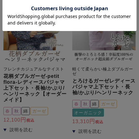
フレンチカジュアルなテイスト
軽くて柔らかい極上ダブルガー
ゼ
花柄ダブルガーゼ-petit
とろけるガーゼレディース
flora-レディースパジャマ
パジャマ上下セット・長
上下セット・長袖/かぶり/
袖/かぶり/ヘンリーネック
ヘンリーネック【オーダー
メイド】
春
秋
綿
ガーゼ
春
秋
綿
ガーゼ
オーガニック
12,100
税込
13,310
税込