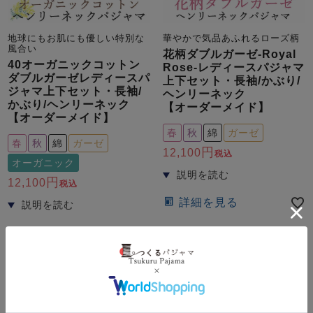
地球にもお肌にも優しい特別な
華やかで気品あふれるローズ柄
風合い
花柄ダブルガーゼ-Royal
40オーガニックコットン
Rose-レディースパジャマ
ダブルガーゼレディースパ
上下セット・長袖/かぶり/
ジャマ上下セット・長袖/
ヘンリーネック
かぶり/ヘンリーネック
【オーダーメイド】
【オーダーメイド】
春
秋
綿
ガーゼ
春
秋
綿
ガーゼ
12,100
税込
オーガニック
12,100
税込
詳細を見る
詳細を見る