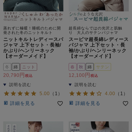
蒸れずに極暖！睡眠のために開
超長綿ならではの光沢と肌触
発された冬のニットキルト
り 大人のサテンパジャマ
ニットキルトレディースパ
スーピマ超長綿レディース
ジャマ 上下セット・長袖/
パジャマ 上下セット・長
かぶり/ヘンリーネック
袖/かぶり/ヘンリーネック
【オーダーメイド】
【オーダーメイド】
冬
綿
ニット
春
秋
綿
サテン
20,790
12,100
税込
税込
5.00
（
1
）
4.00
（
1
）
詳細を見る
詳細を見る