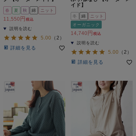
イド】
春
夏
秋
綿
ニット
冬
綿
ニット
11,550
税込
オーガニック
14,740
税込
5.00
（
2
）
詳細を見る
5.00
（
2
）
詳細を見る