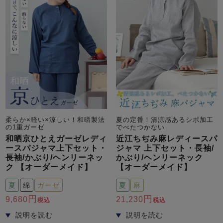
柔らか×軽い×涼しい！和晒製法
夏の定番！清涼感あるシボ加工
の1重ガーゼ
でべたつかない
和晒京ひとえガーゼレディ
近江ちぢみ麻レディースパ
ースパジャマ上下セット・
ジャマ 上下セット・長袖/
長袖/かぶり/ヘンリーネッ
かぶり/ヘンリーネック
ク 【オーダーメイド】
【オーダーメイド】
夏
綿
ガーゼ
夏
麻
9,680
21,230
税込
税込