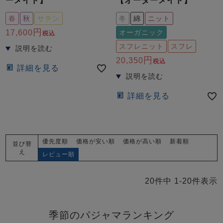
ーメイド】
【オーダーメイド】
春
秋
サテン
冬
綿
ニット
17,600
オーガニック
税込
スフレニット
スフレ
20,350
税込
詳細を見る
詳細を見る
優先度順
価格が安い順
価格が高い順
新着順
並び替
え
レビュー順
20
件中
1
-
20
件表示
季節のパジャマランキング