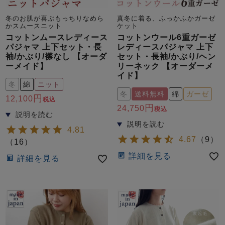
ズ
パジャマ
冬のお肌が喜ぶもっちりなめら
真冬に着る、ふっかふかガーゼ
かスムースニット
ケット
コットンムースレディース
コットンウール6重ガーゼ
ガールズ前開
ガールズかぶ
ボーイズ長袖
パジャマ 上下セット・長
レディースパジャマ 上下
き
り
袖/かぶり/襟なし 【オーダ
セット・長袖/かぶり/ヘン
ーメイド】
リーネック 【オーダーメ
イド】
冬
綿
ニット
売れ筋ランキング
新着商品
冬
送料無料
綿
ガーゼ
12,100
- Item Ranking -
- New Arrival -
税込
24,750
税込
ボーイズ半袖
ボーイズ前開
ボーイズかぶ
き
り
4.81
すべての季節のパジャマ一覧はこちら
4.67
（
9
）
（
16
）
詳細を見る
詳細を見る
ガールズ
上着
ガールズ
ズボ
ボーイズ
上着
ボーイズ
ズボ
単品
ン単品
単品
ン単品