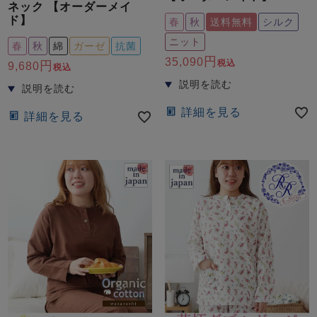
ネック 【オーダーメイ
ド】
春
秋
送料無料
シルク
ニット
春
秋
綿
ガーゼ
抗菌
35,090
税込
9,680
税込
詳細を見る
詳細を見る