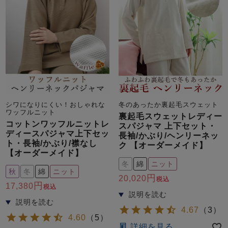
売れ筋ランキング
新着商品
- Item Ranking -
- New Arrival -
シワになりにくい！おしゃれな
冬のあったか裏起毛スウェット
ワッフルニット
裏起毛スウェットレディー
コットンワッフルニットレ
スパジャマ 上下セット・
すべてのデザインのパジャマ一覧はこちら
ディースパジャマ上下セッ
長袖/かぶり/ヘンリーネッ
ト・長袖/かぶり/襟なし
ク 【オーダーメイド】
【オーダーメイド】
冬
綿
ニット
秋
冬
綿
ニット
20,020
税込
17,380
税込
4.67
（
3
）
4.60
（
5
）
詳細を見る