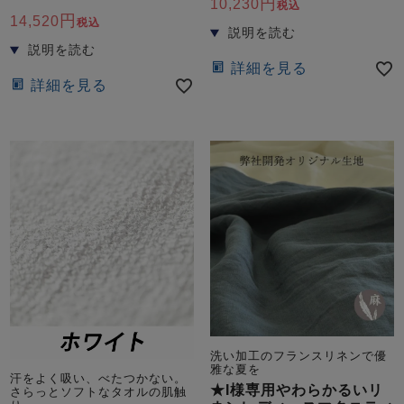
10,230
税込
14,520
税込
詳細を見る
詳細を見る
洗い加工のフランスリネンで優
雅な夏を
汗をよく吸い、べたつかない。
★I様専用やわらかるいリ
さらっとソフトなタオルの肌触