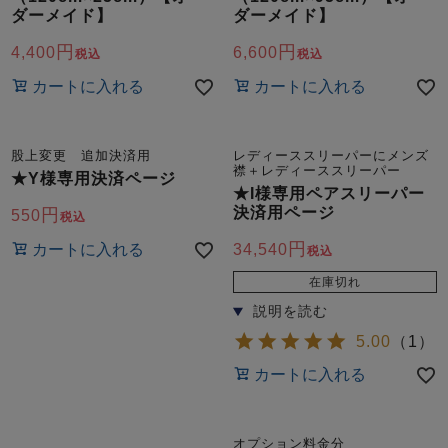
ズ
ダーメイド】
ダーメイド】
パジャマ
4,400
6,600
税込
税込
ガールズ前開
ガールズかぶ
ボーイズ長袖
カートに入れる
カートに入れる
き
り
股上変更 追加決済用
レディーススリーパーにメンズ
襟＋レディーススリーパー
★Y様専用決済ページ
売れ筋ランキング
新着商品
★I様専用ペアスリーパー
- Item Ranking -
- New Arrival -
決済用ページ
550
税込
ボーイズ半袖
ボーイズ前開
ボーイズかぶ
き
り
カートに入れる
34,540
税込
すべての季節のパジャマ一覧はこちら
在庫切れ
5.00
（
1
）
カートに入れる
ガールズ
上着
ガールズ
ズボ
ボーイズ
上着
ボーイズ
ズボ
単品
ン単品
単品
ン単品
オプション料金分