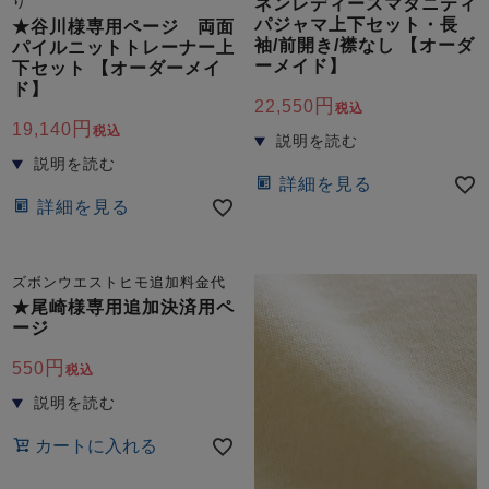
り
ネンレディースマタニティ
パジャマ上下セット・長
★谷川様専用ページ 両面
袖/前開き/襟なし 【オーダ
パイルニットトレーナー上
ーメイド】
下セット 【オーダーメイ
ド】
22,550
税込
19,140
税込
詳細を見る
詳細を見る
ズボンウエストヒモ追加料金代
★尾崎様専用追加決済用ペ
ージ
550
税込
カートに入れる