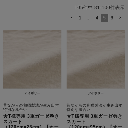
前開き
かぶり
スリーパー
105
件中
81
-
100
件表示
目的別でさがす一覧はこちら
売れ筋ランキング
新着商品
1
…
4
5
6
- Item Ranking -
- New Arrival -
上着単品
作務衣
羽織・バスロ
すべての生地一覧はこちら
春
夏
秋
冬
ーブ
ボーイズパジャマ
ズボン単品
昔ながらの和晒製法が生み出す
昔ながらの和晒製法が生み出す
特別な風合い
特別な風合い
ガールズ長袖
ガールズ半袖
ワンピース
★T様専用 3重ガーゼ巻き
★T様専用 3重ガーゼ巻き
春
夏
秋
冬
スカート
スカート
すべてのキッ
（120cm×25cm）【オー
（120cm×95cm）【オー