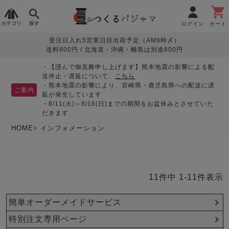
カテゴリ
探す
ログイン
カート
受注日入れ5営業日目出荷予定（AM9時〆）
季節で
生地で
目的別で
デザインで
はじめて
送料800円 / 北海道・沖縄・離島は別途800円
さがす
さがす
さがす
さがす
の方へ
レディースパジャマ
・【謹んで御見舞申し上げます】熊本地震の影響による配
送停止・遅延について
こちら
・熊本地震の影響により、宮崎県・鹿児島県への配送に遅
ご案内
延が発生しています
・8/11(火)～8/16(日)までの期間をお盆休みとさせていた
敏感肌用
入院・介護
つくるパジャマとは
胸が目立たない
夏パジャマ特集
迷ったら、まずはこの
だきます
パジャマ
パジャマ
パジャマ！
綿100%
リネン・麻
シルク/絹
長袖
半袖
七分袖
HOME
インフォメーション
すべてのレデ
ィース
パジャマ
11
件中
1
-
11
件表示
マタニティ
ペアで
お支払い・送料・配送
返品・交換について
眠れる作務衣特集
よくあるご質問
前開き
かぶり
ワンピース
パジャマ
そろえたい
について
簡単オーダーメイドサービス
オーガニック素材
ガーゼ
サテン織り
春
夏
秋
冬
特別注文専用ページ