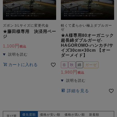
ズボン３Lサイズに変更代金
軽くて柔らかい極上ダブルガー
ゼ
★藤田様専用 決済用ペー
★A様専用80オーガニック
ジ
超長綿ダブルガーゼ-
HAGOROMO-ハンカチ/サ
1,100
税込
イズ30cm×30cm 【オー
ダーメイド】
カートに入れる
春
秋
綿
ガーゼ
1,980
税込
詳細を見る
優先度順
価格が安い順
価格が高い順
新着順
並び替