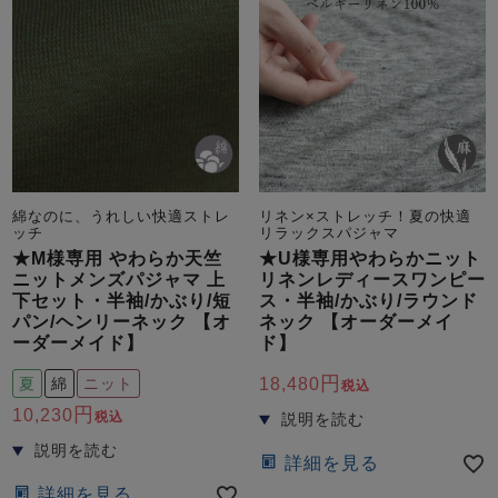
綿なのに、うれしい快適ストレ
リネン×ストレッチ！夏の快適
ッチ
リラックスパジャマ
★M様専用 やわらか天竺
★U様専用やわらかニット
ニットメンズパジャマ 上
リネンレディースワンピー
下セット・半袖/かぶり/短
ス・半袖/かぶり/ラウンド
パン/ヘンリーネック 【オ
ネック 【オーダーメイ
ーダーメイド】
ド】
夏
綿
ニット
18,480
税込
10,230
税込
詳細を見る
詳細を見る