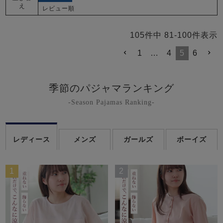
え
レビュー順
105
件中
81
-
100
件表示
1
…
4
5
6
季節のパジャマランキング
-Season Pajamas Ranking-
レディース
メンズ
ガールズ
ボーイズ
1
2