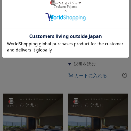
カートに入れる
決済用
O専用決済ページ（マフポ
ケット）
4,950
税込
カートに入れる