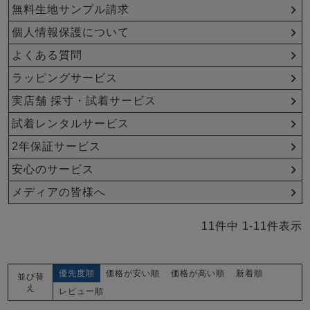
メンズパジャマ
無料生地サンプル請求
上着単品
個人情報保護について
作務衣
胸がすけない
羽織・バスロ
体型別におすすめパジ
年齢別におすすめパジ
ルームウェア
会社概要
お買い物ガイド
安心の日本製
ーブ
ャマ
ャマ
よくある質問
ラッピングサービス
サッカー/ちぢみ 楊
ニット/ストレッチ
起毛/フランネル
柳
実店舗 採寸・試着サービス
ズボン単品
試着レンタルサービス
SDGsの取り組み
インナーウェア
生活雑貨
カタログギフト
2年保証サービス
安心のサービス
メディアの皆様へ
春
夏
秋
冬
柄物
長袖
半袖
七分袖
11
件中
1
-
11
件表示
ガールズパジャマ
すべてのメン
ズ
売れ筋ランキング
新着商品
優先度順
価格が安い順
価格が高い順
新着順
並び替
パジャマ
- Item Ranking -
- New Arrival -
え
レビュー順