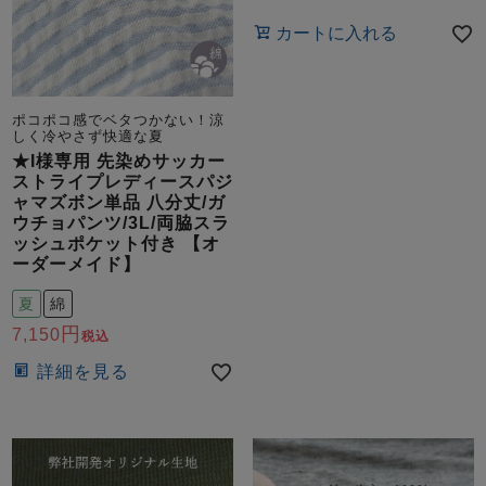
カートに入れる
ポコポコ感でベタつかない！涼
しく冷やさず快適な夏
★I様専用 先染めサッカー
ストライプレディースパジ
ャマズボン単品 八分丈/ガ
ウチョパンツ/3L/両脇スラ
ッシュポケット付き 【オ
ーダーメイド】
夏
綿
7,150
税込
詳細を見る