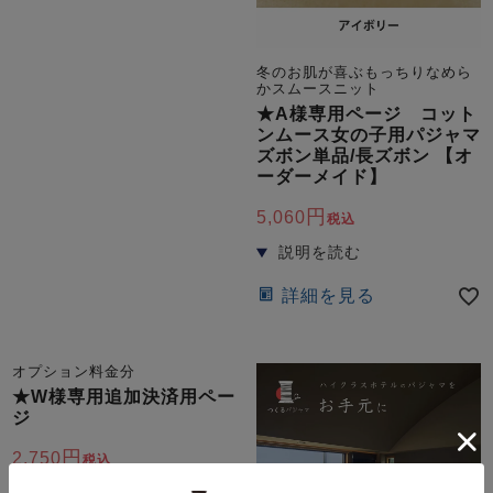
冬のお肌が喜ぶもっちりなめら
かスムースニット
★A様専用ページ コット
ンムース女の子用パジャマ
ズボン単品/長ズボン 【オ
ーダーメイド】
5,060
税込
詳細を見る
オプション料金分
★W様専用追加決済用ペー
ジ
2,750
税込