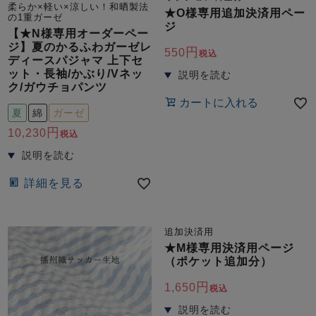
柔らか×軽い×涼しい！和晒製法
★O様専用追加決済用ペー
の1重ガーゼ
ジ
【★N様専用オーダーペー
ジ】夏のかるふわガーゼレ
550
税込
ディースパジャマ 上下セ
ット・長袖/かぶり/Vネッ
ク/ガウチョパンツ
カートに入れる
夏
綿
ガーゼ
売れ筋ランキング
新着商品
10,230
- Item Ranking -
- New Arrival -
税込
すべてのデザインのパジャマ一覧はこちら
詳細を見る
追加決済用
★M様専用決済用ページ
（ポケット追加分）
1,650
税込