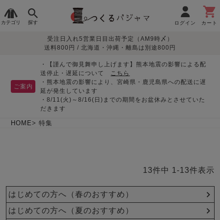
カテゴリ
探す
ログイン
カート
受注日入れ5営業日目出荷予定（AM9時〆）
季節で
生地で
目的別で
デザインで
はじめて
送料800円 / 北海道・沖縄・離島は別途800円
さがす
さがす
さがす
さがす
の方へ
レディースパジャマ
・【謹んで御見舞申し上げます】熊本地震の影響による配
送停止・遅延について
こちら
・熊本地震の影響により、宮崎県・鹿児島県への配送に遅
ご案内
延が発生しています
・8/11(火)～8/16(日)までの期間をお盆休みとさせていた
敏感肌用
入院・介護
つくるパジャマとは
胸が目立たない
夏パジャマ特集
迷ったら、まずはこの
だきます
パジャマ
パジャマ
パジャマ！
綿100%
リネン・麻
シルク/絹
長袖
半袖
七分袖
HOME
特集
すべてのレデ
ィース
パジャマ
13
件中
1
-
13
件表示
マタニティ
ペアで
お支払い・送料・配送
返品・交換について
眠れる作務衣特集
よくあるご質問
前開き
かぶり
ワンピース
パジャマ
そろえたい
について
はじめての方へ（春のおすすめ）
オーガニック素材
ガーゼ
サテン織り
春
夏
秋
冬
はじめての方へ（夏のおすすめ）