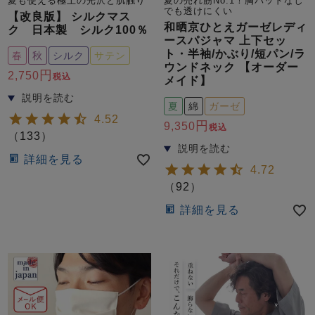
夏も使える極上の光沢と肌触り
夏の売れ筋No.1！胸パッドなし
ズ
でも透けにくい
パジャマ
【改良版】 シルクマス
和晒京ひとえガーゼレディ
ク 日本製 シルク100％
ースパジャマ 上下セッ
ト・半袖/かぶり/短パン/ラ
春
秋
シルク
サテン
ガールズ前開
ガールズかぶ
ボーイズ長袖
ウンドネック 【オーダー
き
り
2,750
税込
メイド】
夏
綿
ガーゼ
4.52
9,350
売れ筋ランキング
新着商品
税込
（
133
）
- Item Ranking -
- New Arrival -
詳細を見る
ボーイズ半袖
ボーイズ前開
ボーイズかぶ
4.72
き
り
（
92
）
すべての季節のパジャマ一覧はこちら
詳細を見る
ガールズ
上着
ガールズ
ズボ
ボーイズ
上着
ボーイズ
ズボ
単品
ン単品
単品
ン単品