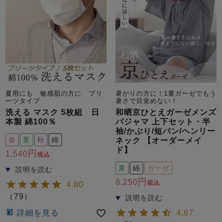
売れ筋ランキング
新着商品
- Item Ranking -
- New Arrival -
夏用にも 敏感肌の方に プリ
暑がりの方に！1重ガーゼでもう
ーツタイプ
暑さで目覚めない！
洗える マスク 5枚組 日
和晒京ひとえガーゼメンズ
本製 綿100％
パジャマ 上下セット・半
すべてのデザインのパジャマ一覧はこちら
袖/かぶり/短パン/ヘンリー
春
夏
秋
綿
ネック 【オーダーメイ
ド】
1,540
税込
夏
綿
ガーゼ
8,250
税込
4.80
（
79
）
詳細を見る
4.67