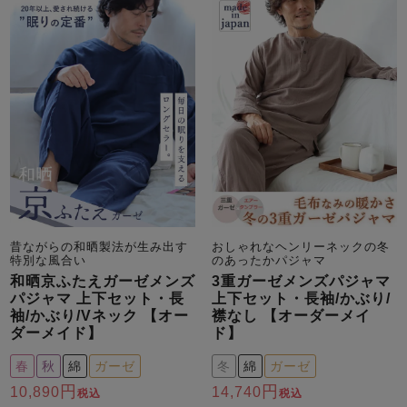
昔ながらの和晒製法が生み出す
おしゃれなヘンリーネックの冬
特別な風合い
のあったかパジャマ
和晒京ふたえガーゼメンズ
3重ガーゼメンズパジャマ
パジャマ 上下セット・長
上下セット・長袖/かぶり/
袖/かぶり/Vネック 【オー
襟なし 【オーダーメイ
ダーメイド】
ド】
春
秋
綿
ガーゼ
冬
綿
ガーゼ
10,890
14,740
税込
税込