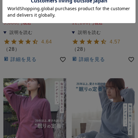
ーメイド】
ク 【オーダーメイド】
夏
綿
ガーゼ
冬
綿
ニット
9,680
12,100
税込
税込
4.64
4.57
（
28
）
（
28
）
詳細を見る
詳細を見る