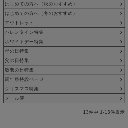
メンズパジャマ
はじめての方へ（秋のおすすめ）
上着単品
はじめての方へ（冬のおすすめ）
作務衣
胸がすけない
羽織・バスロ
体型別におすすめパジ
年齢別におすすめパジ
ルームウェア
会社概要
お買い物ガイド
安心の日本製
ーブ
ャマ
ャマ
アウトレット
バレンタイン特集
サッカー/ちぢみ 楊
ニット/ストレッチ
起毛/フランネル
柳
ホワイトデー特集
ズボン単品
母の日特集
SDGsの取り組み
インナーウェア
生活雑貨
カタログギフト
父の日特集
敬老の日特集
周年祭特設ページ
春
夏
秋
冬
柄物
クリスマス特集
長袖
半袖
七分袖
ガールズパジャマ
メール便
すべてのメン
ズ
売れ筋ランキング
新着商品
13
件中
1
-
13
件表示
パジャマ
- Item Ranking -
- New Arrival -