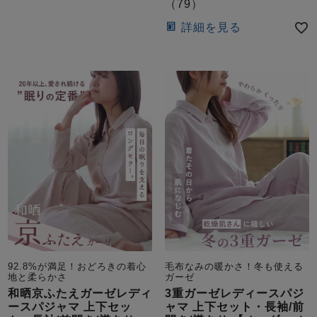
（
79
）
詳細を見る
92.8%が満足！おどろきの着心
毛布なみの暖かさ！冬も使える
地と柔らかさ
ガーゼ
和晒京ふたえガーゼレディ
3重ガーゼレディースパジ
ースパジャマ 上下セッ
ャマ 上下セット・長袖/前