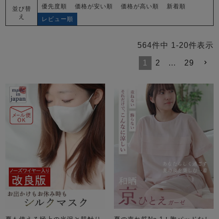
前開き
かぶり
スリーパー
優先度順
価格が安い順
価格が高い順
新着順
並び替
目的別でさがす一覧はこちら
え
レビュー順
売れ筋ランキング
新着商品
- Item Ranking -
- New Arrival -
564
件中
1
-
20
件表示
上着単品
1
2
…
29
作務衣
羽織・バスロ
すべての生地一覧はこちら
春
夏
秋
冬
ーブ
ボーイズパジャマ
ズボン単品
ガールズ長袖
ガールズ半袖
ワンピース
春
夏
秋
冬
すべてのキッ