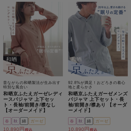
昔ながらの和晒製法が生み出す
92.8%が満足！おどろきの着心
特別な風合い
地と柔らかさ
和晒京ふたえガーゼレディ
和晒京ふたえガーゼメンズ
ースパジャマ 上下セッ
パジャマ 上下セット・長
ト・長袖/前開き/襟なし
袖/前開き/襟あり 【オーダ
【オーダーメイド】
ーメイド】
春
秋
綿
ガーゼ
春
秋
綿
ガーゼ
10,890
10,890
税込
税込