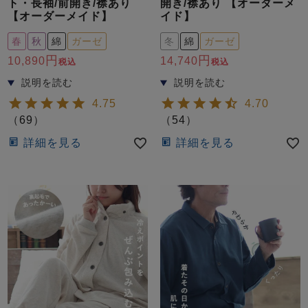
ト・長袖/前開き/襟あり
開き/襟あり 【オーダーメ
【オーダーメイド】
イド】
春
秋
綿
ガーゼ
冬
綿
ガーゼ
10,890
14,740
税込
税込
4.75
4.70
（
69
）
（
54
）
詳細を見る
詳細を見る