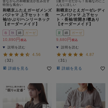
昔ながらの和晒製法が生み出す
1重ガーゼだから！長袖なのにこ
特別な風合い
んなに涼しい
和晒京ふたえガーゼメンズ
和晒京ひとえガーゼレディ
パジャマ 上下セット・長
ースパジャマ 上下セッ
袖/かぶり/ヘンリーネック
ト・長袖/前開き/襟あり
【オーダーメイド】
【オーダーメイド】
春
秋
綿
ガーゼ
夏
綿
ガーゼ
10,890
9,680
税込
税込
4.56
4.87
（
32
）
（
31
）
詳細を見る
詳細を見る