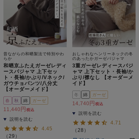
昔ながらの和晒製法で特別やわ
おしゃれなヘンリーネックの冬
らか
のあったかガーゼパジャマ
和晒京ふたえガーゼレディ
3重ガーゼレディースパジ
ースパジャマ 上下セッ
ャマ 上下セット・長袖/か
ト・長袖/かぶり/Vネック/
ぶり/襟なし 【オーダーメ
ガウチョパンツ/八分丈
イド】
【オーダーメイド】
冬
綿
ガーゼ
春
秋
綿
ガーゼ
14,740
税込
11,440
税込
4.71
4.45
（
28
）
（
29
）