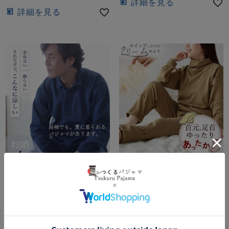
詳細を見る
詳細を見る
1重ガーゼだから！長袖なのにこ
首元、足首ゆったりあったかル
んなに涼しい
ーズタートルネック
和晒京ひとえガーゼメンズ
コットンムース パジャマ
パジャマ 上下セット・長
レディース 上下セット・
袖/前開き/襟あり 【オーダ
長袖/かぶり/タートルネッ