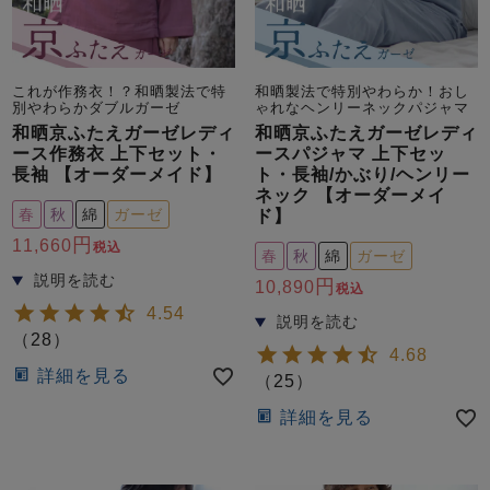
これが作務衣！？和晒製法で特
和晒製法で特別やわらか！おし
別やわらかダブルガーゼ
ゃれなヘンリーネックパジャマ
和晒京ふたえガーゼレディ
和晒京ふたえガーゼレディ
ース作務衣 上下セット・
ースパジャマ 上下セッ
長袖 【オーダーメイド】
ト・長袖/かぶり/ヘンリー
ネック 【オーダーメイ
春
秋
綿
ガーゼ
ド】
11,660
税込
春
秋
綿
ガーゼ
10,890
税込
4.54
（
28
）
4.68
詳細を見る
（
25
）
詳細を見る