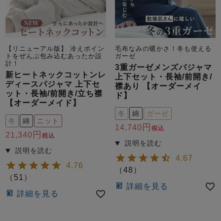
【リニューアル版】 冷えポイン
毛布なみの暖かさ！冬も使える
トをぜんぶ包み込むあったか設
ガーゼ
計！
3重ガーゼメンズパジャマ
新ヒートネックコットンレ
上下セット・長袖/前開き/
ディースパジャマ 上下セ
襟あり 【オーダーメイ
ット・長袖/前開き/立ち襟
ド】
【オーダーメイド】
冬
綿
ガーゼ
冬
綿
ニット
14,740
税込
21,340
税込
4.67
4.76
（
48
）
（
51
）
詳細を見る
詳細を見る